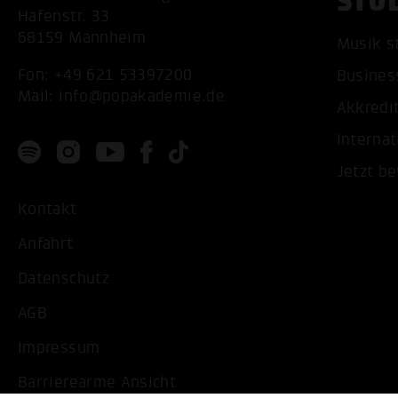
STU
Hafenstr. 33
68159 Mannheim
Musik s
Fon:
+49 621 53397200
Busines
Mail:
info@popakademie.de
Akkredi
Internat
Jetzt b
Kontakt
Anfahrt
Datenschutz
AGB
Impressum
Barrierearme Ansicht