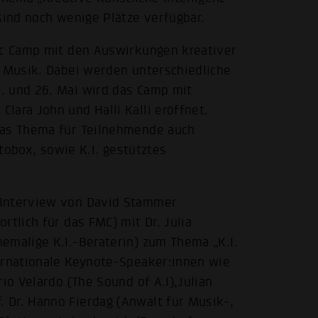
sind noch wenige Plätze verfügbar.
sic Camp mit den Auswirkungen kreativer
n Musik. Dabei werden unterschiedliche
. und 26. Mai wird das Camp mit
lara John und Halli Kalli eröffnet.
das Thema für Teilnehmende auch
otobox, sowie K.I. gestütztes
 Interview von David Stammer
rtlich für das FMC) mit Dr. Julia
emalige K.I.-Beraterin) zum Thema „K.I.
ernationale Keynote-Speaker:innen wie
io Velardo (The Sound of A.I),Julian
 Dr. Hanno Fierdag (Anwalt für Musik-,