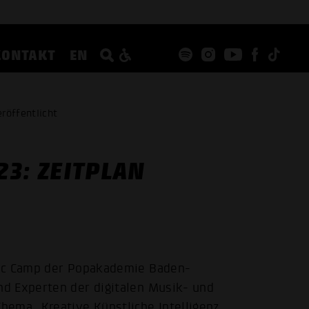
KONTAKT
EN
röffentlicht
3: ZEITPLAN
sic Camp der Popakademie Baden-
d Experten der digitalen Musik- und
hema „Kreative Künstliche Intelligenz