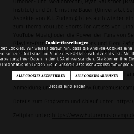
Urheber- und Medienrecht), Ryan Rauscher (BM
Institut) und Dr. Christine Bauer (Universität 
Aspekte von K.I. Zudem gibt es auch wieder ei
zum Thema YouTube Shorts for Artists von Dina 
YouTube Music) oder die Power der Fans von Seb
Cookie-Einstellungen
Playlist-Pitching von Jörg Peters und Eleni Zafi
det Cookies. Wir weisen darauf hin, dass die Analyse-Cookies eine 
Deepfakes in der Musikproduktion (Prof. Dr. Pet
n sicherer Drittstaat im Sinne des EU-Datenschutzrechts ist. Mit Ih
rarbeitung Ihrer Daten in den USA einverstanden. Sie können Ihre Ei
e Informationen finden Sie in unseren
Datenschutzbestimmungen
u
Die Teilnahme am Future Music Camp ist kostenl
Die Veranstaltung findet in Präsenz in Mannheim
Details einblenden
Anmeldung unter:
https://www.futuremusiccam
Details zum Programm und Ablauf unter:
https:
Zeitplan unter:
https://www.futuremusiccamp.de