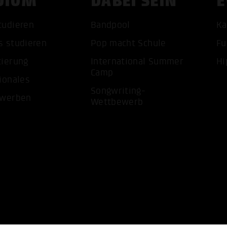
DIUM
DABEI SEIN
E
tudieren
Bandpool
Ka
s studieren
Pop macht Schule
Fu
ALLE 
tierung
International Summer
Hi
Camp
ionales
Songwriting-
ewerben
Wettbewerb