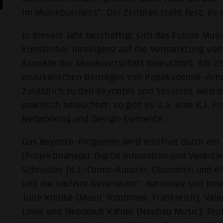
im Musikbusiness“. Der Zeitplan steht fest, es 
In diesem Jahr beschäftigt sich das Future Mu
künstlicher Intelligenz auf die Vermarktung vo
Aspekte der Musikwirtschaft beleuchtet. Am 25
musikalischen Beiträgen von Popakademie-Acts C
Zusätzlich zu den Keynotes und Sessions wird 
praktisch beleuchtet: so gibt es u.a. eine K.I. F
Networking und Design-Elemente.
Das Keynote-Programm wird eröffnet durch ein
(Projektmanager Digital Innovation und Verantwo
Schneider (K.I.-Comic-Autorin, Ökonomin und eh
und die nächste Generation“. Nationale und int
Julie Knibbe (Music Tomorrow, Frankreich), Valer
Löwe und Nepomuk Kähler (Neubau Music), Prof.