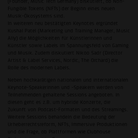
(Founder, Music Tech Germany) diskutiert, ob Non-
Fungible Tokens (NFTs) der Beginn eines neuen
Musik-Ökosystems sind.
In weiteren neu bestätigten Keynotes ergründet
Kushal Patel (Marketing und Training Manager, Music
Ally) die Möglichkeiten für Künstlerinnen und
Künstler sowie Labels im Spannungsfeld von Gaming
und Musik. Zudem diskutiert Nikoo Sadr (Director
Artist & Label Services, Nordic, The Orchard) die
Rolle des modernen Labels.
Neben hochkarätigen nationalen und internationalen
Keynote-Speakerinnen und -Speakern werden von
Teilnehmenden gehaltene Sessions angeboten. In
diesen geht es z.B. um hybride Konzerte, die
Zukunft von Podcast-Formaten und des Streamings.
Weitere Sessions behandeln die Bedeutung der
Urheberrechtsreform, NFTs, Immersive Produktionen
und die Frage, ob Plattformen wie Clubhouse