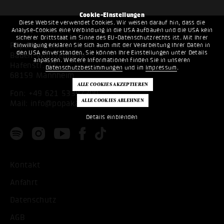
Cookie-Einstellungen
Diese Website verwendet Cookies. Wir weisen darauf hin, dass die
Analyse-Cookies eine Verbindung in die USA aufbauen und die USA kein
sicherer Drittstaat im Sinne des EU-Datenschutzrechts ist. Mit Ihrer
Popakademie
Einwilligung erklären Sie sich auch mit der Verarbeitung Ihrer Daten in
den USA einverstanden. Sie können Ihre Einstellungen unter Details
Baden-Württemberg
anpassen. Weitere Informationen finden Sie in unseren
Hafenstr. 33
Datenschutzbestimmungen
und im
Impressum
.
68159 Mannheim
Fon:
+49 621 53397200
Mail:
info@popakademie.de
Details einblenden
Kontakt
Anfahrt
Datenschutz
AGB