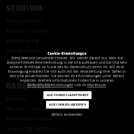
STUDIUM
Musik studieren
Business studieren
Akkreditierung
Internationales
Cookie-Einstellungen
Diese Website verwendet Cookies. Wir weisen darauf hin, dass die
Jetzt bewerben
Analyse-Cookies eine Verbindung in die USA aufbauen und die USA kein
sicherer Drittstaat im Sinne des EU-Datenschutzrechts ist. Mit Ihrer
Einwilligung erklären Sie sich auch mit der Verarbeitung Ihrer Daten in
den USA einverstanden. Sie können Ihre Einstellungen unter Details
anpassen. Weitere Informationen finden Sie in unseren
DABEI SEIN
Datenschutzbestimmungen
und im
Impressum
.
Bandpool
Pop macht Schule
Details einblenden
International Summer Camp
Songwriting-Wettbewerb