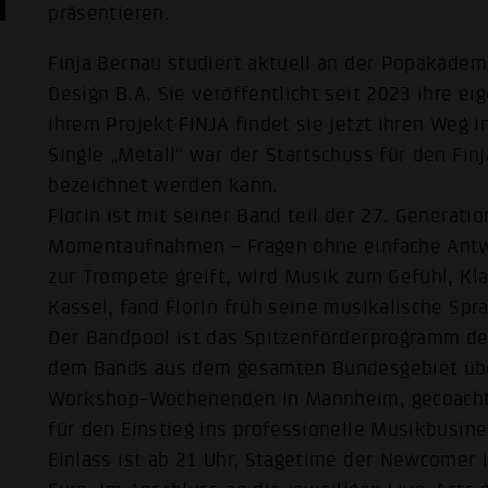
präsentieren.
Finja Bernau studiert aktuell an der Popakad
Design B.A. Sie veröffentlicht seit 2023 ihre ei
ihrem Projekt FINJA findet sie jetzt ihren Weg 
Single „Metall“ war der Startschuss für den Fin
bezeichnet werden kann.
Florin ist mit seiner Band teil der 27. Generat
Momentaufnahmen – Fragen ohne einfache Antwo
zur Trompete greift, wird Musik zum Gefühl, K
Kassel, fand Florin früh seine musikalische Spr
Der Bandpool ist das Spitzenförderprogramm d
dem Bands aus dem gesamten Bundesgebiet üb
Workshop-Wochenenden in Mannheim, gecoacht u
für den Einstieg ins professionelle Musikbusine
Einlass ist ab 21 Uhr, Stagetime der Newcomer is