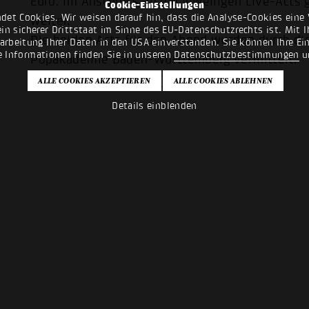
Euro. Im Anschluss an die jeweiligen Live-Acts
Cookie-Einstellungen
det Cookies. Wir weisen darauf hin, dass die Analyse-Cookies eine 
weiter.
n sicherer Drittstaat im Sinne des EU-Datenschutzrechts ist. Mit Ih
Die beiden Acts für den Abend wurden durch d
rarbeitung Ihrer Daten in den USA einverstanden. Sie können Ihre Ei
e Informationen finden Sie in unseren
Datenschutzbestimmungen
u
Popakademie Baden-Württemberg vermittelt.
Zum Programm geht's
hier
.
Details einblenden