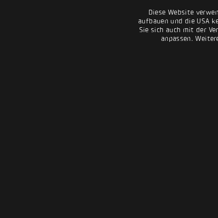
Diese Website verwen
aufbauen und die USA kei
Sie sich auch mit der Ve
anpassen. Weiter