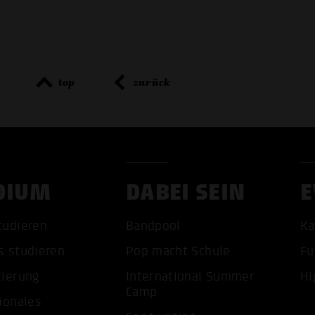
top
zurück
DIUM
DABEI SEIN
E
tudieren
Bandpool
Ka
ALLE 
s studieren
Pop macht Schule
Fu
tierung
International Summer
Hi
Camp
ionales