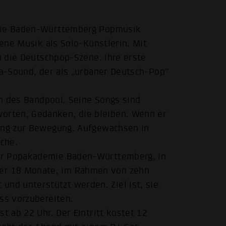
emie Baden-Württemberg Popmusik
gene Musik als Solo-Künstlerin. Mit
in die Deutschpop-Szene. Ihre erste
ja-Sound, der als „urbaner Deutsch-Pop”
ion des Bandpool. Seine Songs sind
rten, Gedanken, die bleiben. Wenn er
lang zur Bewegung. Aufgewachsen in
ache.
er Popakademie Baden-Württemberg, in
er 18 Monate, im Rahmen von zehn
nd unterstützt werden. Ziel ist, sie
ss vorzubereiten.
t ab 22 Uhr. Der Eintritt kostet 12