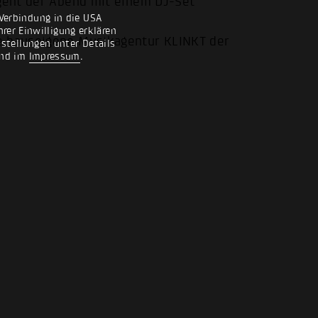
 geht der Abend mit einem DJ-Set
Verbindung in die USA
rer Einwilligung erklären
ie hauseigene Musikagentur KLINKT der
nstellungen unter Details
nd im
Impressum
.