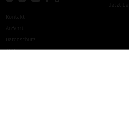
Jetzt b
Kontakt
Anfahrt
Datenschutz
AGB
Impressum
Barrierearme Ansicht
Cookie Einstellungen bearbeiten