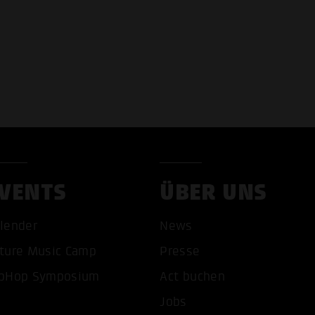
VENTS
ÜBER UNS
lender
News
COOKIES AKZEPTIEREN
ALLE COOKIES AB
ture Music Camp
Presse
pHop Symposium
Act buchen
Jobs