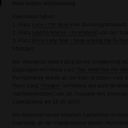
Bank Baden-Württemberg.
Gewonnen haben:
1. Platz
Luca - I'm okay
vom Bunsengymnasium i
2. Platz
Lisette Noelia - Feierabend
von der Stä
3. Platz
Emily Lady Star - Stop asking the butter
Stuttgart
Der Youngster Award ging an die Songwriting 
Göppingen mit ihrem Lied
"Das Mädchen mit dem
Performance wurde an die Bach Brothers vom
ihren Song
"Fliegen"
verliehen. Die Bach Brothe
Jubiläumskonzert der 20. Ausgabe des Internat
Ludwigsburg am 16.05.2024.
Die Gewinner:innen erhalten Sachpreise in Höh
Coachings an der Popakademie Baden-Württemb