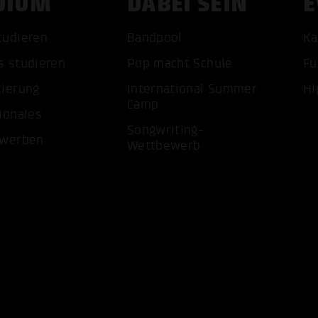
DIUM
DABEI SEIN
E
tudieren
Bandpool
Ka
s studieren
Pop macht Schule
Fu
tierung
International Summer
Hi
ALLE 
Camp
ionales
Songwriting-
ewerben
Wettbewerb