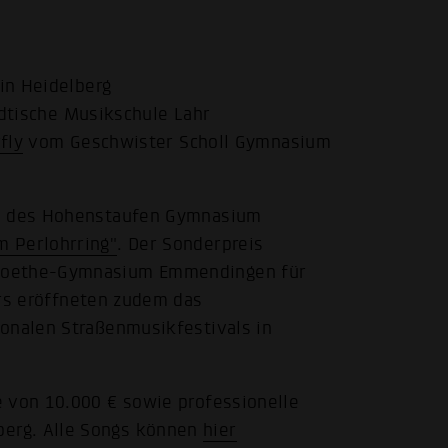
n Heidelberg
dtische Musikschule Lahr
fly
vom Geschwister Scholl Gymnasium
AG des Hohenstaufen Gymnasium
 Perlohrring"
. Der Sonderpreis
 Goethe-Gymnasium Emmendingen für
rs eröffneten zudem das
ionalen Straßenmusikfestivals in
e von 10.000 € sowie professionelle
erg. Alle Songs können
hier