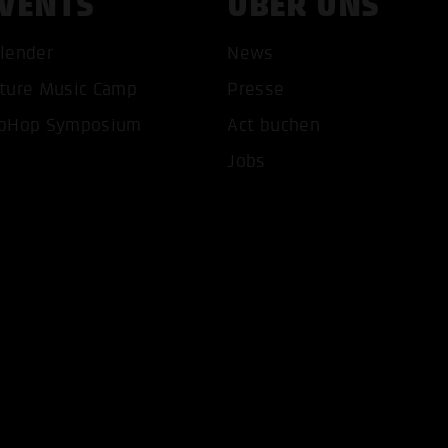
VENTS
ÜBER UNS
lender
News
ture Music Camp
Presse
pHop Symposium
Act buchen
COOKIES AKZEPTIEREN
ALLE COOKIES AB
Jobs