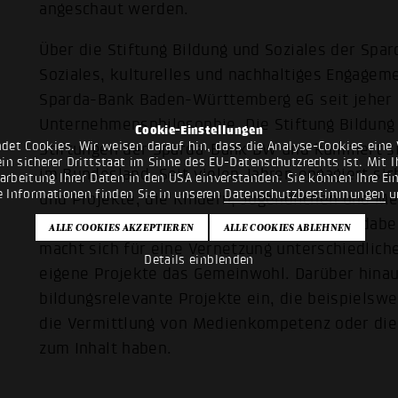
angeschaut werden.
Über die Stiftung Bildung und Soziales der Sp
Soziales, kulturelles und nachhaltiges Engageme
Sparda-Bank Baden-Württemberg eG seit jeher f
Unternehmensphilosophie. Die Stiftung Bildung 
Cookie-Einstellungen
det Cookies. Wir weisen darauf hin, dass die Analyse-Cookies eine 
Stiftungen der Sparda-Bank BW und kümmert sic
n sicherer Drittstaat im Sinne des EU-Datenschutzrechts ist. Mit Ih
im Bundesland. Seit vielen Jahren engagiert sich
rarbeitung Ihrer Daten in den USA einverstanden. Sie können Ihre Ei
e Informationen finden Sie in unseren
Datenschutzbestimmungen
u
und Projekte, die Kindern, Jugendlichen und M
zugutekommen. Die Stiftung versteht sich dabei
macht sich für eine Vernetzung unterschiedlich
Details einblenden
eigene Projekte das Gemeinwohl. Darüber hinaus
bildungsrelevante Projekte ein, die beispielsw
die Vermittlung von Medienkompetenz oder die
zum Inhalt haben.