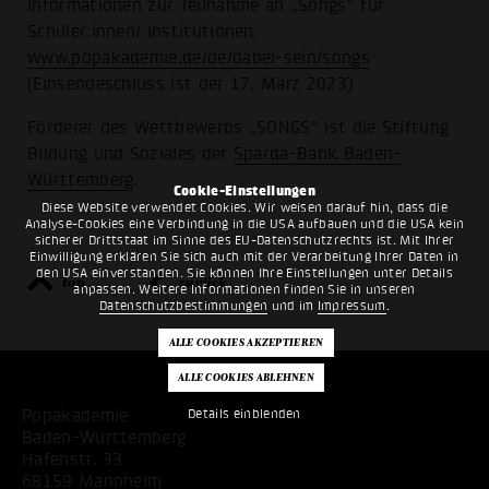
Informationen zur Teilnahme an „Songs“ für
Schüler:innen/ Institutionen:
www.popakademie.de/de/dabei-sein/songs
(Einsendeschluss ist der 17. März 2023)
Förderer des Wettbewerbs „SONGS“ ist die Stiftung
Bildung und Soziales der
Sparda-Bank Baden-
Württemberg
.
Cookie-Einstellungen
Diese Website verwendet Cookies. Wir weisen darauf hin, dass die
Analyse-Cookies eine Verbindung in die USA aufbauen und die USA kein
sicherer Drittstaat im Sinne des EU-Datenschutzrechts ist. Mit Ihrer
Einwilligung erklären Sie sich auch mit der Verarbeitung Ihrer Daten in
den USA einverstanden. Sie können Ihre Einstellungen unter Details
top
zurück
anpassen. Weitere Informationen finden Sie in unseren
Datenschutzbestimmungen
und im
Impressum
.
Popakademie
Details einblenden
Baden-Württemberg
Hafenstr. 33
68159 Mannheim