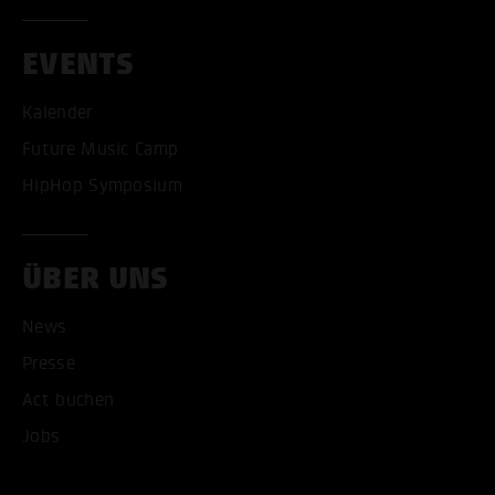
EVENTS
Kalender
Future Music Camp
HipHop Symposium
ÜBER UNS
News
Presse
Act buchen
ALLE COOKIES AKZEPT
Jobs
ALLE COOKIES ABLE