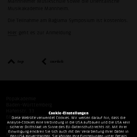
Mannheimer Musikschule sowie die Orientalische
Musikakademie Mannheim.
Die Teilnahme am Bağlama Symposium ist kostenlos.
Hier
geht es zur Anmeldung
top
zurück
Popakademie
Baden-Württemberg
Hafenstr. 33
Cookie-Einstellungen
68159 Mannheim
Diese Website verwendet Cookies. Wir weisen darauf hin, dass die
Analyse-Cookies eine Verbindung in die USA aufbauen und die USA kein
sicherer Drittstaat im Sinne des EU-Datenschutzrechts ist. Mit Ihrer
Fon:
+49 621 53397200
Einwilligung erklären Sie sich auch mit der Verarbeitung Ihrer Daten in
Mail:
info@popakademie.de
den USA einverstanden. Sie können Ihre Einstellungen unter Details