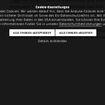
Ziggy Has Ardeur
(ebenfalls Absolvent B.A. Po
Produzent fürs Theater, Fashionshows und Film.
Cookie-Einstellungen
det Cookies. Wir weisen darauf hin, dass die Analyse-Cookies eine 
Bandpool
, dem popakademieeigenen Spitzenför
n sicherer Drittstaat im Sinne des EU-Datenschutzrechts ist. Mit Ih
tätig.
rarbeitung Ihrer Daten in den USA einverstanden. Sie können Ihre Ei
e Informationen finden Sie in unseren
Datenschutzbestimmungen
u
Die beiden arbeiteten bereits an mehreren Pro
Soundtrack zur erfolgreichen Netflix Serie "How 
Details einblenden