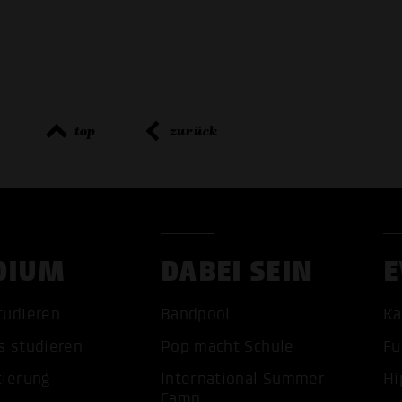
top
zurück
DIUM
DABEI SEIN
E
tudieren
Bandpool
Ka
ALLE 
s studieren
Pop macht Schule
Fu
tierung
International Summer
Hi
Camp