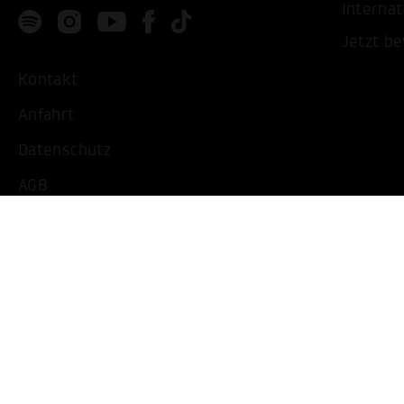
Internat
Jetzt b
Kontakt
Anfahrt
Datenschutz
AGB
Impressum
Barrierearme Ansicht
Cookie Einstellungen bearbeiten