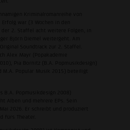
ten.
ichnamigen Kriminalromanreihe von
r Erfolg war (3 Wochen in den
 der 2. Staffel acht weitere Folgen, in
iger Björn Diemel weitergeht. Am
riginal Soundtrack zur 2. Staffel.
uch Alex Mayr (Popakademie
010), Pia Bornitz (B.A. Popmusikdesign)
 M.A. Popular Musik 2015) beteiligt
gs B.A. Popmusikdesign 2008)
cht Alben und mehrere EPs. Sein
Mai 2026. Er schreibt und produziert
d fürs Theater.