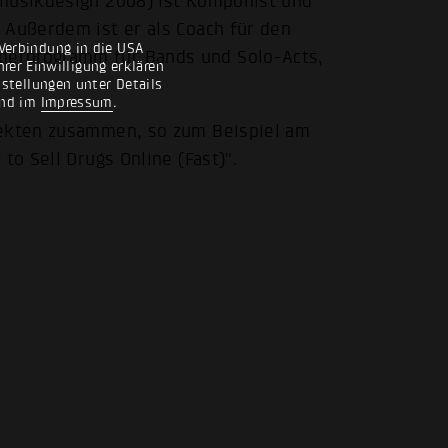
pmusikdesign 2008) ist Komponist und
 Außerdem ist er als Coach für den
Verbindung in die USA
derprogramm für Bands und Solo-Acts,
rer Einwilligung erklären
nstellungen unter Details
nd im
Impressum
.
jekten zusammen, so zum Beispiel am
to Sell Drugs Online (Fast)".