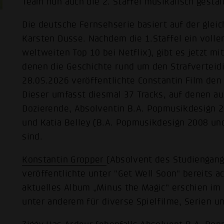
Team nun auch die 2. Staffel musikalisch gestal
Die deutsche Fernsehserie basiert auf der gle
Karsten Dusse. Nachdem die 1.Staffel ein volle
weltweiten Top 10 bei Netflix), gibt es jetzt mit
denen die Geschichte rund um den Strafverteid
28.05.2026 veröffentlichte Constantin Film den O
Dieser umfasst diesmal 37 Tracks, auf denen a
Dozierende, Absolventin B.A. Popmusikdesign 2
und Katia Belley (B.A. Popmusikdesign 2008 und
sind.
Konstantin Gropper
(Absolvent des Studiengan
veröffentlichte unter "Get Well Soon" bereits a
aktuelles Album „Minus the Magic“ erschien im 
unter anderem für diverse Spielfilme, Serien un