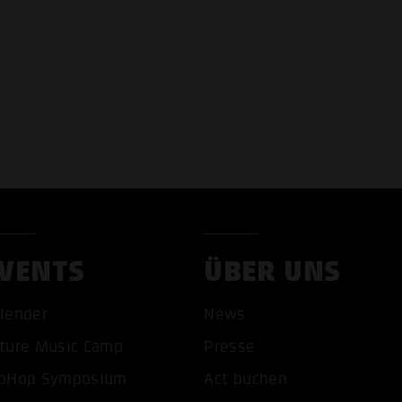
VENTS
ÜBER UNS
lender
News
COOKIES AKZEPTIEREN
ALLE COOKIES AB
ture Music Camp
Presse
pHop Symposium
Act buchen