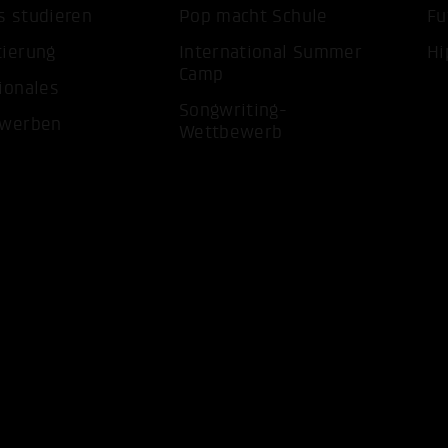
s studieren
Pop macht Schule
Fu
tierung
International Summer
Hi
Camp
ionales
Songwriting-
ewerben
Wettbewerb
ALLE 