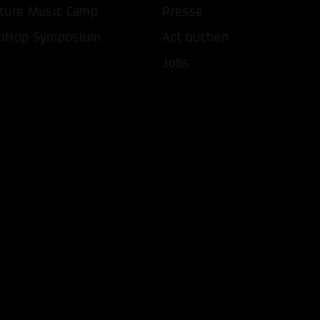
ture Music Camp
Presse
pHop Symposium
Act buchen
Jobs
COOKIES AKZEPTIEREN
ALLE COOKIES AB