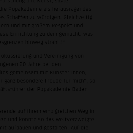
 Forschung und Kunst, sagte:
 die Popakademie als herausragendes
es Schaffen zu würdigen. Gleichzeitig
iern und mit großem Respekt und
iese Einrichtung zu dem gemacht, was
esgrenzen hinweg strahlt!“
 Fokussierung und Vereinigung von
gangenen 20 Jahre bei den
 dies gemeinsam mit Künster:innen,
r ganz besondere Freude für mich“, so
häftsführer der Popakademie Baden-
erende auf ihrem erfolgreichen Weg in
rfen und konnte so das weitverzweigte
t aufbauen und gestalten. Auf die