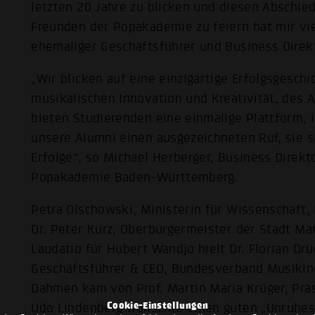
letzten 20 Jahre zu blicken und diesen Abschi
Freunden der Popakademie zu feiern hat mir vi
ehemaliger Geschäftsführer und Business Direkt
„Wir blicken auf eine einzigartige Erfolgsgesch
musikalischen Innovation und Kreativität, des 
bieten Studierenden eine einmalige Plattform, i
unsere Alumni einen ausgezeichneten Ruf, sie s
Erfolge“, so Michael Herberger, Business Direkt
Popakademie Baden-Württemberg.
Petra Olschowski, Ministerin für Wissenschaft
Dr. Peter Kurz, Oberbürgermeister der Stadt M
Laudatio für Hubert Wandjo hielt Dr. Florian Dr
Geschäftsführer & CEO, Bundesverband Musikind
Dahmen kam von Prof. Martin Maria Krüger, Prä
Cookie-Einstellungen
Udo Lindenberg wünschte einen guten „Unruhes