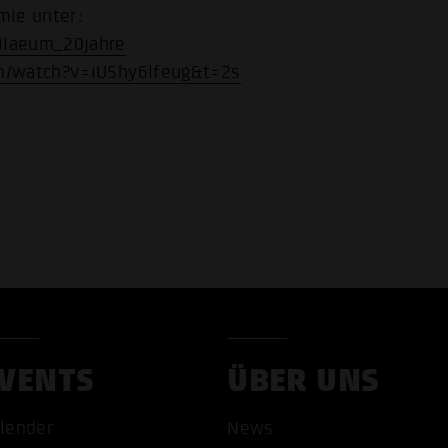
mie unter:
ilaeum_20jahre
m/watch?v=iU5hy6lfeug&t=2s
VENTS
ÜBER UNS
lender
News