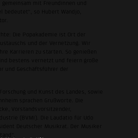
ed gemeinsam mit Freundinnen und
el bedeutet“, so Hubert Wandjo,
or.
ichte: Die Popakademie ist Ort der
Austauschs und der Vernetzung. Wir
hre Karrieren zu starten. So genießen
ind bestens vernetzt und feiern große
or und Geschäftsführer der
, Forschung und Kunst des Landes, sowie
annheim sprachen Grußworte. Die
ücke, Vorstandsvorsitzender,
ustrie (BVMI). Die Laudatio für Udo
sident Deutscher Musikrat. Der Musiker
tand“.