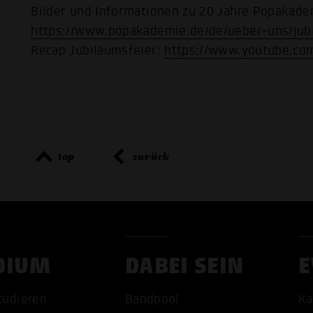
Bilder und Informationen zu 20 Jahre Popakade
https://www.popakademie.de/de/ueber-uns/jub
Recap Jubiläumsfeier:
https://www.youtube.co
top
zurück
DIUM
DABEI SEIN
E
tudieren
Bandpool
Ka