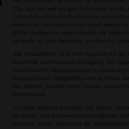
Petra Olschowski, Ministerin für Wissenschaft,
„Das Jubiläum war ein ganz besonderer Anlass,
Zentrum für musikalische Exzellenz und kreativ
konnten wir Udo Dahmen und Hubert Wandjo fe
großer Dankbarkeit verabschieden. Sie haben d
sie heute ist: Eine Akademie, die über die Land
„Die Popakademie ist in ihrer Funktion mit der
Kreativität und Innovation einzigartig. Die ver
Feierlichkeiten Revue passieren zu lassen und
Absolvent:innen Weggefährt:innen zu feiern, wa
Udo Dahmen, Künstlerischer Direktor und Gesc
Württemberg.
„Ich habe hunderte Bachelor- und Master-Studi
die Musik- und Kreativwirtschaft begleiten dü
Business-Alumni-Netzwerks der Popakademie mi