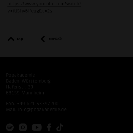
https://www.youtube.com/watch?
v=iU5hy6lfeug&t=2s
top
zurück
Popakademie
Baden-Württemberg
Hafenstr. 33
68159 Mannheim
Fon:
+49 621 53397200
Mail:
info@popakademie.de