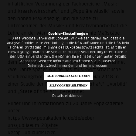
inhaltlichen Verzahnung der Fachbereiche „Musik-
und Kreativwirtschaft" und „Populäre Musik" sowie
den hohen Praxisbezug und die Nähe zu
Unternehmen der Musik- und Kreativbranche hat die
Lehre an der Mannheimer Popakademie Maßstäbe
Cookie-Einstellungen
Diese Website verwendet Cookies. Wir weisen darauf hin, dass die
gesetzt.
Analyse-Cookies eine Verbindung in die USA aufbauen und die USA kein
Für ihre erfolgreiche Nachwuchsarbeit wurde die
sicherer Drittstaat im Sinne des EU-Datenschutzrechts ist. Mit Ihrer
Einwilligung erklären Sie sich auch mit der Verarbeitung Ihrer Daten in
Popakademie Baden-Württemberg im Jahr 2017 mit
den USA einverstanden. Sie können Ihre Einstellungen unter Details
anpassen. Weitere Informationen finden Sie in unseren
dem ECHO Award und dem LEA Award ausgezeichnet.
Datenschutzbestimmungen
und im
Impressum
.
Zwei Jahre später wurde das musikwirtschaftliche
Studienangebot der Popakademie im Mai 2018 in
einer Studie der FU Berlin als „pionierhaft", „Vorbild"
und „State of the Art" bezeichnet.
Details einblenden
Bilder und Informationen zu 20 Jahre Popakademie
unter:
https://www.popakademie.de/de/ueber-
uns/jubilaeum_20jahre
Recap Jubiläumsfeier: