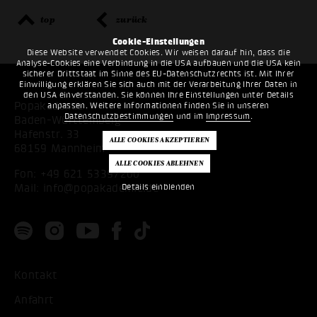
top
zurück
Cookie-Einstellungen
Diese Website verwendet Cookies. Wir weisen darauf hin, dass die
Analyse-Cookies eine Verbindung in die USA aufbauen und die USA kein
sicherer Drittstaat im Sinne des EU-Datenschutzrechts ist. Mit Ihrer
Einwilligung erklären Sie sich auch mit der Verarbeitung Ihrer Daten in
den USA einverstanden. Sie können Ihre Einstellungen unter Details
Popakademie
anpassen. Weitere Informationen finden Sie in unseren
Datenschutzbestimmungen
und im
Impressum
.
Baden-Württemberg
Hafenstr. 33
68159 Mannheim
Fon:
+49 621 53397200
Mail:
info@popakademie.de
Details einblenden
Kontakt
Anfahrt