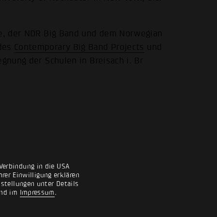
sne, der NDR Big Band und dem Norwegian
 des
Contemporary Big Band Projects
und
egnung der Schulen in Breisach i. Br
Verbindung in die USA
rer Einwilligung erklären
nstellungen unter Details
nd im
Impressum
.