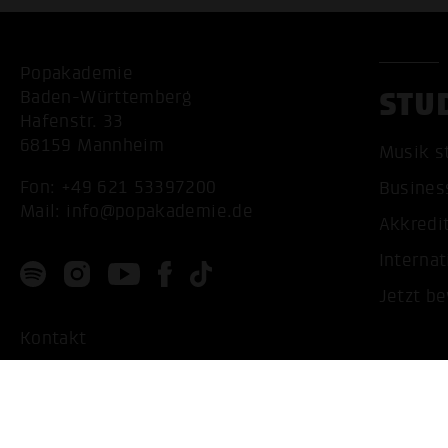
Popakademie
STU
Baden-Württemberg
Hafenstr. 33
68159 Mannheim
Musik s
Fon:
+49 621 53397200
Busines
Mail:
info@popakademie.de
Akkredi
Internat
Jetzt b
Kontakt
Anfahrt
Datenschutz