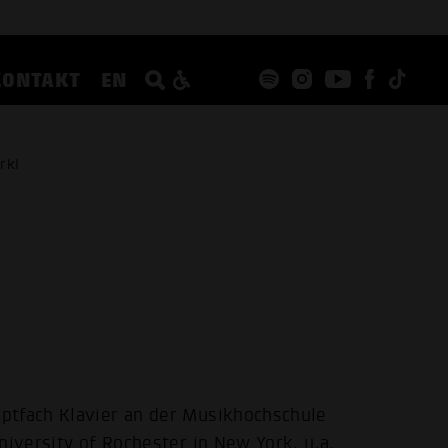
KONTAKT
EN
rkl
ptfach Klavier an der Musikhochschule
niversity of Rochester in New York, u.a.