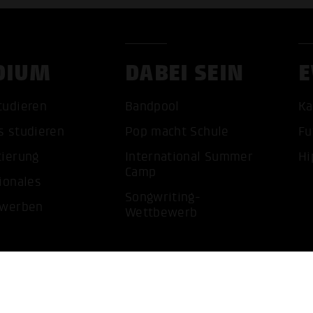
DIUM
DABEI SEIN
E
ALLE 
tudieren
Bandpool
Ka
s studieren
Pop macht Schule
Fu
tierung
International Summer
Hi
Camp
ionales
Songwriting-
ewerben
Wettbewerb