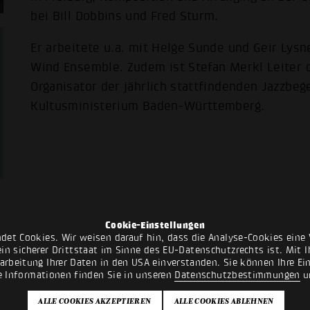
bei Bill Dobbins und Fred Sturm.
Er arbeitete u.a. mit Helge Sunde und Geir Ly
Wind Ensemble. Zudem ist Stefan Merkl Leiter
Organisator der jährlich stattfindenden Jazzbeg
Kultusministerium Baden-Württemberg.
Cookie-Einstellungen
det Cookies. Wir weisen darauf hin, dass die Analyse-Cookies eine 
n sicherer Drittstaat im Sinne des EU-Datenschutzrechts ist. Mit Ih
rarbeitung Ihrer Daten in den USA einverstanden. Sie können Ihre Ei
e Informationen finden Sie in unseren
Datenschutzbestimmungen
u