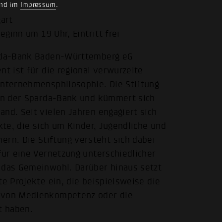
nd im
Impressum
.
art
eginn um 19 Uhr, Eintritt frei
arda-Bank Baden-Württemberg eG
nt ist für die regional verwurzelte
Unternehmensphilosophie. Die Stiftung
gen der Sparda-Bank und kümmert sich
nd. Seit vielen Jahren engagiert sich
kte, die sich um Kinder, Jugendliche und
n. Die Stiftung versteht sich dabei
für eine Vernetzung unterschiedlicher
e das Gemeinwohl. Darüber hinaus setzt
te Projekte ein, die beispielsweise die
g von Medienkompetenz oder die
t haben.