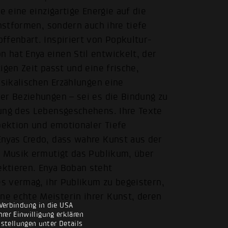
e eine einzigartige Energie auf die
unstformen, sondern auch ihre tiefe
ffenbart. Inspiriert von Popkultur-
 hat Enya einen Stil entwickelt, der
igen Zeit passt und eine frische,
usikalischen Erzählungen eine
er Beziehungen – sei es die Bindung zu
tung des Lebensgeschehens. Ihre Texte
pektion und emotionaler Tiefe
Enyas Credo, dass wahre Kunst aus der
e Musik ermutigt das Publikum, über
ktieren. Enya Boban steht
es vermag, ihr Publikum zu begeistern,
e echte Meisterin ihrer Kunst, deren
Verbindung in die USA
.
rer Einwilligung erklären
nstellungen unter Details