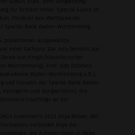
 von SONGS statt, dem Songwriting-
 für Schüler:innen. Special Guest im
Boban. Förderer des Wettbewerbs
 der Sparda-Bank Baden-Württemberg.
S präsentieren ausgewählte
vor einer Fachjury. Die Jury besteht aus
, Derek von Krogh (Künstlerischer
den-Württemberg), Prof. Udo Dahmen
Popakademie Baden-Württemberg a.D.),
ung und Soziales der Sparda-Bank Baden-
 Verlegerin und Songwriterin). Die
essionelle Coachings an der
SONGS Gewinnerin 2021 Enya Boban. Mit
rformances verbindet Enya die
trumentals, die Zuhörer:innen in ihren