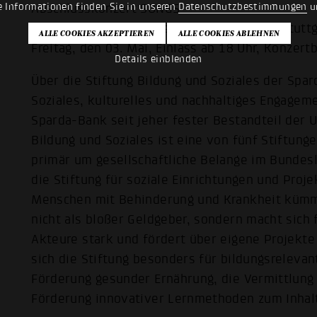
e Informationen finden Sie in unseren
Datenschutzbestimmungen
u
Abschlusskonzert SONGS
SpardaWelt Eventcenter Am Hbf 3, 70173 Stuttg
Freitag, den 03. Mai, Einlass ab 18 Uhr, Konzertb
Details einblenden
Über die Stiftung Bildung und Soziales der Sp
Soziales, kulturelles und nachhaltiges Engageme
Sparda-Bank seit jeher fester Bestandteil der 
Bildung und Soziales ist eine von fünf Stiftun
primär um gesellschaftliche Belange im Bundesla
die Stiftung für soziale Einrichtungen und Proje
Menschen mit Behinderung und Krankheit kümmer
nicht als bloßer Geldgeber, sondern macht sich 
Akteure stark und fördert über eigene Projekt
sich die Stiftung besonders für bildungsrelevan
Förderung gesunder Ernährung, die Vermittlun
Förderung innovativer Lernmethoden zum Inhal