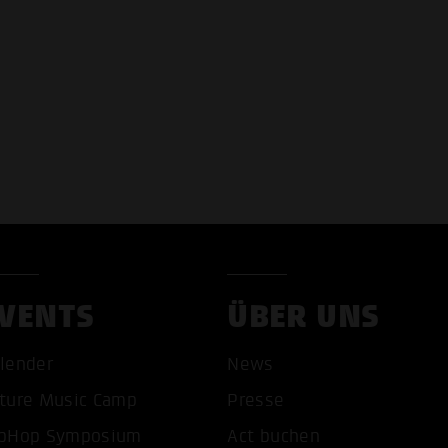
VENTS
ÜBER UNS
lender
News
ture Music Camp
Presse
pHop Symposium
Act buchen