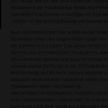
Am Freitag, den 03. Mai 2024 findet das Finale
Wettbewerb der Popakademie Baden-Württemberg
SpardaWelt Eventcenter in Stuttgart ist Enya 
„SONGS“ ist die Stiftung Bildung und Soziales
Beim Abschlusskonzert der achten Runde SONG
Teilnehmer:innen ihre eingereichten Songs live 
der Künstlerin Eva Sauter (“ok.danke.tschüss”)
Direktor und Geschäftsführer Popakademie Ba
(Künstlerischer Direktor und Geschäftsführer 
Andreas Küchle (Stiftungsrat der Stiftung Bild
Württemberg) und Michelle Leonard (Künstlerin,
Gewinner:innen erhalten Sachpreise sowie prof
Popakademie Baden-Württemberg.
Special Guest ist Popakademie Studentin und 
einer unverkennbaren Leidenschaft für Live-Pe
kunstvolle Lyrik ihrer Songs mit kraftvollen Ins