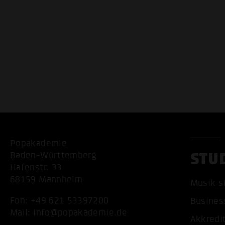
Popakademie
STU
Baden-Württemberg
Hafenstr. 33
68159 Mannheim
Musik s
Fon:
+49 621 53397200
Busines
Mail:
info@popakademie.de
Akkredi