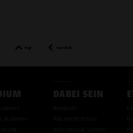
top
zurück
DIUM
DABEI SEIN
E
tudieren
Bandpool
Ka
s studieren
Pop macht Schule
Fu
tierung
International Summer
Hi