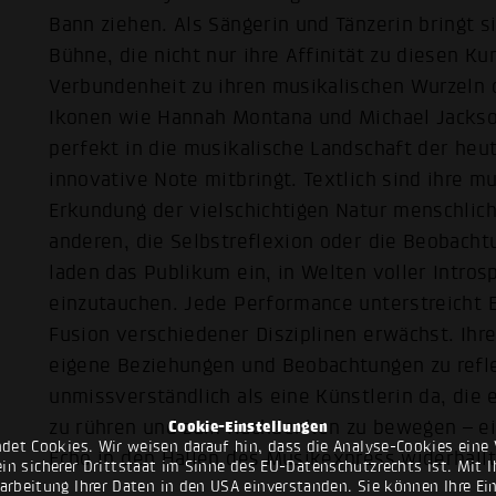
Bann ziehen. Als Sängerin und Tänzerin bringt si
Bühne, die nicht nur ihre Affinität zu diesen K
Verbundenheit zu ihren musikalischen Wurzeln o
Ikonen wie Hannah Montana und Michael Jackson
perfekt in die musikalische Landschaft der heut
innovative Note mitbringt. Textlich sind ihre m
Erkundung der vielschichtigen Natur menschlich
anderen, die Selbstreflexion oder die Beobach
laden das Publikum ein, in Welten voller Intros
einzutauchen. Jede Performance unterstreicht 
Fusion verschiedener Disziplinen erwächst. Ihr
eigene Beziehungen und Beobachtungen zu refle
unmissverständlich als eine Künstlerin da, die 
zu rühren und zum Nachdenken zu bewegen – ein
Cookie-Einstellungen
det Cookies. Wir weisen darauf hin, dass die Analyse-Cookies eine 
Echo in den Hallen des Musikexpress widerhallt
n sicherer Drittstaat im Sinne des EU-Datenschutzrechts ist. Mit Ih
rarbeitung Ihrer Daten in den USA einverstanden. Sie können Ihre Ei