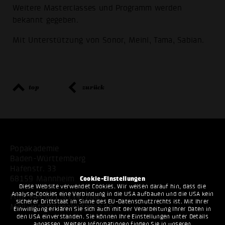
Weitere Masterclasses und Programm werden
bekannt gegeben.
Mit Unterstützung von Sonor, Meinl, Tama, Sabian.
top
zurück
Popakademie
Baden-Württemberg
Hafenstr. 33
68159 Mannheim
Cookie-Einstellungen
Diese Website verwendet Cookies. Wir weisen darauf hin, dass die
Analyse-Cookies eine Verbindung in die USA aufbauen und die USA kein
Fon:
+49 621 53397200
sicherer Drittstaat im Sinne des EU-Datenschutzrechts ist. Mit Ihrer
Mail:
info@popakademie.de
Einwilligung erklären Sie sich auch mit der Verarbeitung Ihrer Daten in
den USA einverstanden. Sie können Ihre Einstellungen unter Details
anpassen. Weitere Informationen finden Sie in unseren