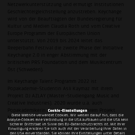
Netzwerkunterstützung und ermutigt Institutionen
Geschlechtergleichstellung anzustreben. Keychange
wird von der Beauftragten der Bundesregierung für
Kultur und Medien Claudia Roth und vom Creative
Europe Programm der Europäischen Union
unterstützt. Von 2019 bis 2024 leitet das
Reeperbahn Festival die zweite Phase der Initiative
Keychange 2.0 in enger Abstimmung mit der
britischen PRS Foundation und dem Musikcentrum
Öst (Schweden).
Im Keychange Talent Programm 2022 ist
Popakademie-Studentin Asli Kaymaz mit ihrem
Projekt DJ AZLAY (Master-Studiengang Music and
Creative Industries). 2020 wurde u.a. auch
Popakademikerin Antonia Rug mit ihrem Projekt
Cookie-Einstellungen
Diese Website verwendet Cookies. Wir weisen darauf hin, dass die
Novaa unterstützt.
Analyse-Cookies eine Verbindung in die USA aufbauen und die USA kein
sicherer Drittstaat im Sinne des EU-Datenschutzrechts ist. Mit Ihrer
Einwilligung erklären Sie sich auch mit der Verarbeitung Ihrer Daten in
Die Popakademie widmet sich in unterschiedlichen
den USA einverstanden. Sie können Ihre Einstellungen unter Details