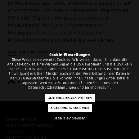
im Musikbusiness“ statt. Andererseits basiert es auf
Erkenntnissen von zwei studentischen Projekten im
SMIX.LAB (Digitales Kompetenzzentrum der
Popakademie) 2023, die KI-Werkzeuge zur
Musikgeneration, Content-Erstellung und
Prozessoptimierung im Marketing evaluierten.
Hier
geht es zum Whitepaper.
Cookie-Einstellungen
Diese Website verwendet Cookies. Wir weisen darauf hin, dass die
Analyse-Cookies eine Verbindung in die USA aufbauen und die USA kein
sicherer Drittstaat im Sinne des EU-Datenschutzrechts ist. Mit Ihrer
Einwilligung erklären Sie sich auch mit der Verarbeitung Ihrer Daten in
den USA einverstanden. Sie können Ihre Einstellungen unter Details
top
zurück
anpassen. Weitere Informationen finden Sie in unseren
Datenschutzbestimmungen
und im
Impressum
.
Details einblenden
Popakademie
Baden-Württemberg
Hafenstr. 33
68159 Mannheim