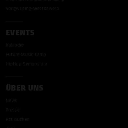
Songwriting-Wettbewerb
EVENTS
Kalender
Future Music Camp
HipHop Symposium
ÜBER UNS
ALLE COOKIES AKZEPT
News
Presse
ALLE COOKIES ABLE
Act buchen