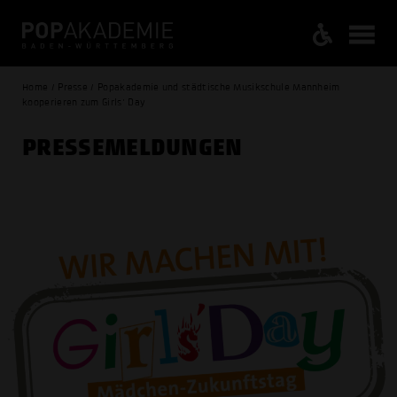
Home / Presse / Popakademie und städtische Musikschule Mannheim
kooperieren zum Girls' Day
PRESSE­MELDUNGEN