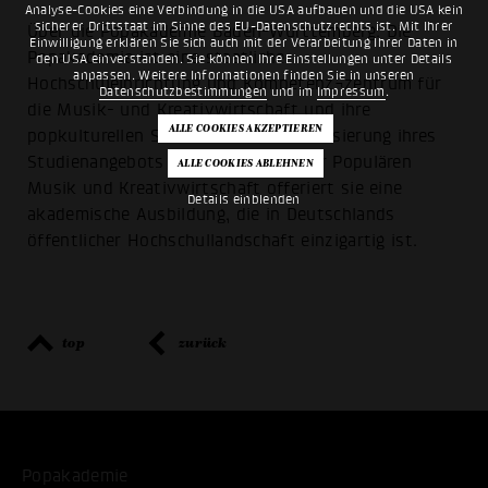
Analyse-Cookies eine Verbindung in die USA aufbauen und die USA kein
sicherer Drittstaat im Sinne des EU-Datenschutzrechts ist. Mit Ihrer
Über die Popakademie Baden-Württemberg: Die
Einwilligung erklären Sie sich auch mit der Verarbeitung Ihrer Daten in
Popakademie ist eine staatliche
den USA einverstanden. Sie können Ihre Einstellungen unter Details
anpassen. Weitere Informationen finden Sie in unseren
Hochschuleinrichtung und Kompetenz¬zentrum für
Datenschutzbestimmungen
und im
Impressum
.
die Musik- und Kreativwirtschaft und ihre
popkulturellen Szenen. Mit der Fokussierung ihres
Studienangebots auf den Bereich der Populären
Musik und Kreativwirtschaft offeriert sie eine
Details einblenden
akademische Ausbildung, die in Deutschlands
öffentlicher Hochschullandschaft einzigartig ist.
top
zurück
Popakademie