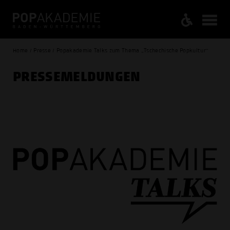
Home / Presse / Popakademie Talks zum Thema „Tschechische Popkultur“
PRESSE­MELDUNGEN