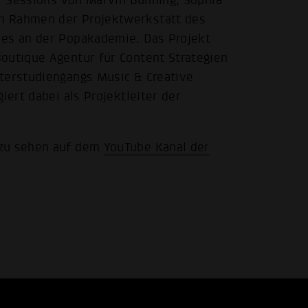
er Sessions von Marvin Bünning, Sophia
m Rahmen der Projektwerkstatt des
ies an der Popakademie. Das Projekt
outique Agentur für Content Strategien
sterstudiengangs Music & Creative
iert dabei als Projektleiter der
 zu sehen auf dem
YouTube Kanal der