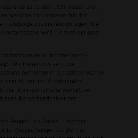
hstalente zu fördern. Wir freuen uns,
den Sessions die Genrevielfalt der
len Jahrgänge zusammenzubringen. Die
r Popakademie wird für mich ein ganz
wirtschaftspraxis & Unternehmens-
: „Wir freuen uns sehr, die
ssions nun schon in der achten Staffel
in dem Alumni mit Studierenden
t nur die musikalische Vielfalt der
n auch die Verbundenheit der
er Rapper Luis Baltes. Letzterer
ist Rapper, Sänger, Songwriter,