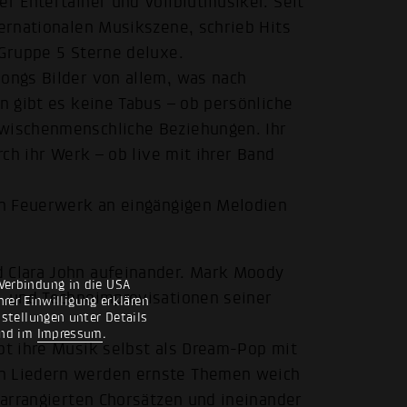
er Entertainer und Vollblutmusiker. Seit
ternationalen Musikszene, schrieb Hits
r Gruppe 5 Sterne deluxe.
Songs Bilder von allem, was nach
en gibt es keine Tabus – ob persönliche
zwischenmenschliche Beziehungen. Ihr
rch ihr Werk – ob live mit ihrer Band
ein Feuerwerk an eingängigen Melodien
d Clara John aufeinander. Mark Moody
Verbindung in die USA
k- und Technoimprovisationen seiner
rer Einwilligung erklären
nstellungen unter Details
nd im
Impressum
.
ibt ihre Musik selbst als Dream-Pop mit
en Liedern werden ernste Themen weich
l arrangierten Chorsätzen und ineinander