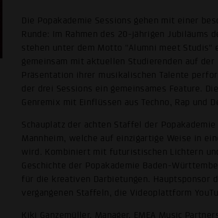
Die Popakademie Sessions gehen mit einer bes
Runde: Im Rahmen des 20-jährigen Jubiläums 
stehen unter dem Motto "Alumni meet Studis" 
gemeinsam mit aktuellen Studierenden auf der B
Präsentation ihrer musikalischen Talente perfo
der drei Sessions ein gemeinsames Feature. Di
Genremix mit Einflüssen aus Techno, Rap und D
Schauplatz der achten Staffel der Popakademie 
Mannheim, welche auf einzigartige Weise in ei
wird. Kombiniert mit futuristischen Lichtern u
Geschichte der Popakademie Baden-Württemberg
für die kreativen Darbietungen. Hauptsponsor d
vergangenen Staffeln, die Videoplattform YouT
Kiki Ganzemüller, Manager, EMEA Music Partner