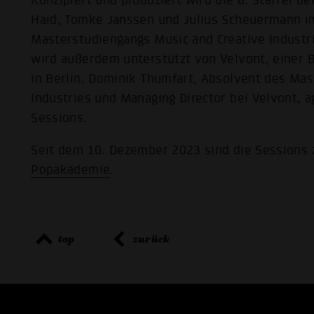
Konzipiert und produziert wird die 8. Staffel d
Haid, Tomke Janssen und Julius Scheuermann i
Masterstudiengangs Music and Creative Industr
wird außerdem unterstützt von Velvont, einer B
in Berlin. Dominik Thumfart, Absolvent des Ma
Industries und Managing Director bei Velvont, ag
Sessions.
Seit dem 10. Dezember 2023 sind die Sessions
Popakademie
.
top
zurück