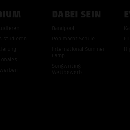
DIUM
DABEI SEIN
E
tudieren
Bandpool
Ka
s studieren
Pop macht Schule
Fu
tierung
International Summer
Hi
Camp
ionales
ALLE 
Songwriting-
ewerben
Wettbewerb