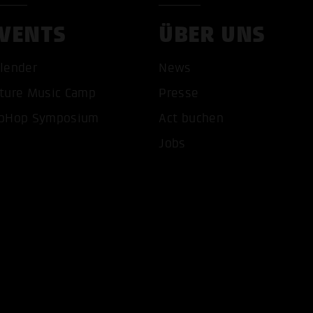
VENTS
ÜBER UNS
lender
News
ture Music Camp
Presse
pHop Symposium
Act buchen
Jobs
COOKIES AKZEPTIEREN
ALLE COOKIES AB