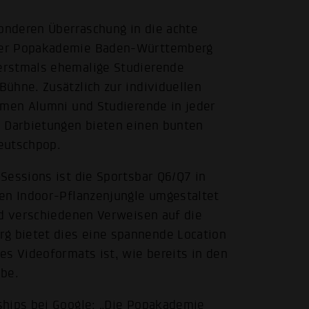
onderen Überraschung in die achte
der Popakademie Baden-Württemberg
erstmals ehemalige Studierende
ühne. Zusätzlich zur individuellen
rmen Alumni und Studierende in jeder
e Darbietungen bieten einen bunten
eutschpop.
Sessions ist die Sportsbar Q6/Q7 in
nen Indoor-Pflanzenjungle umgestaltet
nd verschiedenen Verweisen auf die
 bietet dies eine spannende Location
es Videoformats ist, wie bereits in den
ube.
ships bei Google: „Die Popakademie