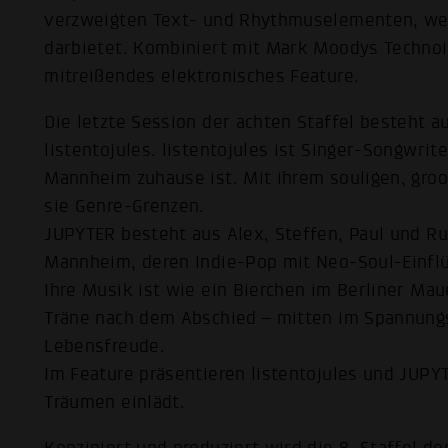
verzweigten Text- und Rhythmuselementen, welc
darbietet. Kombiniert mit Mark Moodys Technoi
mitreißendes elektronisches Feature.
Die letzte Session der achten Staffel besteht
listentojules. listentojules ist Singer-Songwrit
Mannheim zuhause ist. Mit ihrem souligen, gro
sie Genre-Grenzen.
JUPYTER besteht aus Alex, Steffen, Paul und R
Mannheim, deren Indie-Pop mit Neo-Soul-Einflü
Ihre Musik ist wie ein Bierchen im Berliner Maue
Träne nach dem Abschied – mitten im Spannung
Lebensfreude.
Im Feature präsentieren listentojules und JUP
Träumen einlädt.