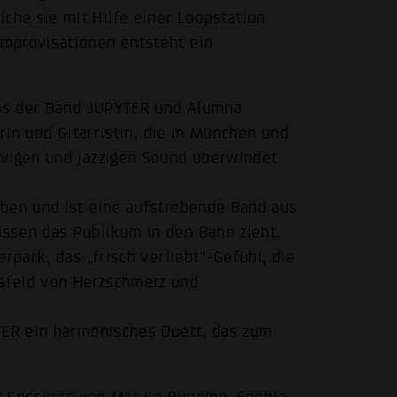
he sie mit Hilfe einer Loopstation
mprovisationen entsteht ein
 aus der Band JUPYTER und Alumna
erin und Gitarristin, die in München und
ovigen und jazzigen Sound überwindet
uben und ist eine aufstrebende Band aus
ssen das Publikum in den Bann zieht.
rpark, das „frisch verliebt“-Gefühl, die
sfeld von Herzschmerz und
YTER ein harmonisches Duett, das zum