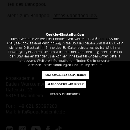
Teil des Bandpool.
Mehr zum Bandpool:
https://bandpool.de/
Cookie-Einstellungen
Diese Website verwendet Cookies. Wir weisen darauf hin, dass die
top
zurück
Analyse-Cookies eine Verbindung in die USA aufbauen und die USA kein
sicherer Drittstaat im Sinne des EU-Datenschutzrechts ist. Mit Ihrer
Einwilligung erklären Sie sich auch mit der Verarbeitung Ihrer Daten in
den USA einverstanden. Sie können Ihre Einstellungen unter Details
anpassen. Weitere Informationen finden Sie in unseren
Datenschutzbestimmungen
und im
Impressum
.
Popakademie
Baden-Württemberg
Hafenstr. 33
Details einblenden
68159 Mannheim
Fon:
+49 621 53397200
Mail:
info@popakademie.de