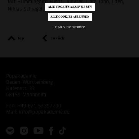
Mit Hummingbird Flight, Jupyter, Clara John, Loen,
Niklas Schregel, EMP Ensemble
Details einblenden
top
zurück
Popakademie
Baden-Württemberg
Hafenstr. 33
68159 Mannheim
Fon:
+49 621 53397200
Mail:
info@popakademie.de