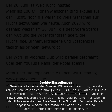
Der 20. Juni ist Weltflüchtlingstag
Mehr als 100 Millionen Menschen sind aktuell auf
der Flucht. Noch nie waren so viele Menschen zur
Flucht gezwungen wie heute. Auch 2023 wird
deshalb wieder am 20. Juni, die besondere Stärke,
der Mut und die Widerstandsfähigkeit, die
Flüchtlinge, Binnenvertriebene und Staatenlose
täglich aufbringen, gewürdigt.
Der Work In Progress Club wird parallel gestreamt
über den
YouTube-Kanal
der Popakademie.
Mehr über die Popakademie Baden-Württemberg:
www.popakademie.de
Cookie-Einstellungen
Mehr zum Weltflüchtlingstag der UNO-
Diese Website verwendet Cookies. Wir weisen darauf hin, dass die
Analyse-Cookies eine Verbindung in die USA aufbauen und die USA kein
Flüchtlingshilfe unter:
www.withrefugees.de
sicherer Drittstaat im Sinne des EU-Datenschutzrechts ist. Mit Ihrer
Einwilligung erklären Sie sich auch mit der Verarbeitung Ihrer Daten in
Work in Progress Club 14. Juni 2023
den USA einverstanden. Sie können Ihre Einstellungen unter Details
anpassen. Weitere Informationen finden Sie in unseren
Einlass ab 20 Uhr, freier Eintritt
Datenschutzbestimmungen
und im
Impressum
.