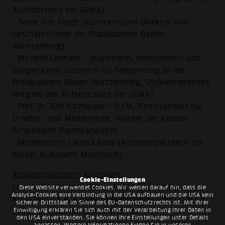
Aufsichtsrats der GEMA)
• Derek von Krogh (Künstlerischer Direktor und
Geschäftsführer der Popakademie Baden-
Württemberg)
• Michelle Leonard – (Künstlerin, Komponistin und
Songwriterin, Dozentin für Songwriting an der
Popakademie Baden-Württemberg, Stellvertretendes
Mitglied des Aufsichtsrats der GEMA)
• Prof. Dr. Ralf Kitzberger – (LLM. Rechtsanwalt für
Urheber- und Medienrecht, Partner der Kanzlei
Schickhardt Rechtsanwälte)
• Moderatorin: Larissa Bode (Ansprechpartnerin für
Musik, Kulturamt Mannheim)
Ansprechpartnerin Kulturamt:
Cookie-Einstellungen
Larissa Bode | Ansprechpartnerin für Musik |
Diese Website verwendet Cookies. Wir weisen darauf hin, dass die
Analyse-Cookies eine Verbindung in die USA aufbauen und die USA kein
Kulturamt | E 4, 6 | 68159 Mannheim | (0621) 293 –
sicherer Drittstaat im Sinne des EU-Datenschutzrechts ist. Mit Ihrer
Einwilligung erklären Sie sich auch mit der Verarbeitung Ihrer Daten in
3791 | larissa.bode@mannheim.de
den USA einverstanden. Sie können Ihre Einstellungen unter Details
anpassen. Weitere Informationen finden Sie in unseren