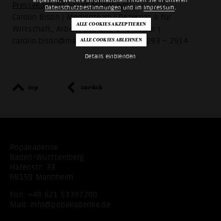
Pressekontakt Stadt Mannheim:
Datenschutzbestimmungen
und im
Impressum
.
Carolin Bison | Medienteam | Dezernat II für
Wirtschaft, Arbeit, Soziales und Kultur |
carolin.bison@mannheim.de | (0621) 293 – 2914
Details einblenden
top
zurück
Popakademie
Baden-Württemberg
Hafenstr. 33
68159 Mannheim
Fon:
+49 621 53397200
Mail:
info@popakademie.de