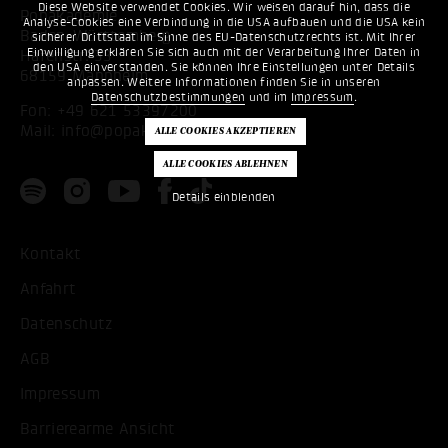
Diese Website verwendet Cookies. Wir weisen darauf hin, dass die
Popakademie
Analyse-Cookies eine Verbindung in die USA aufbauen und die USA kein
Baden-Württemberg
sicherer Drittstaat im Sinne des EU-Datenschutzrechts ist. Mit Ihrer
Einwilligung erklären Sie sich auch mit der Verarbeitung Ihrer Daten in
Hafenstr. 33
den USA einverstanden. Sie können Ihre Einstellungen unter Details
68159 Mannheim
anpassen. Weitere Informationen finden Sie in unseren
Datenschutzbestimmungen
und im
Impressum
.
Fon:
+49 621 53397200
Mail:
info@popakademie.de
Details einblenden
Kontakt
Anfahrt
Datenschutz
AGB
Impressum
Barrierearme Ansicht