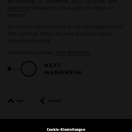
bis Dienstag, 20. September 2022, 19.00 Uhr über
Eventbrite
erforderlich, die Anzahl der Plätze ist
begrenzt.
Der Eintritt zum Showcase ist für alle Delegates und
Festivalticket-Owner frei, eine Registrierung ist
dennoch notwendig.
Kooperationspartner:
Next Mannheim
top
zurück
Cookie-Einstellungen