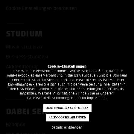
Cookie Einstellungen bearbeiten
STUDIUM
Musik studieren
Business studieren
Akkreditierung
Cookie-Einstellungen
Diese Website verwendet Cookies. Wir weisen darauf hin, dass die
Analyse-Cookies eine Verbindung in die USA aufbauen und die USA kein
Internationales
sicherer Drittstaat im Sinne des EU-Datenschutzrechts ist. Mit Ihrer
Einwilligung erklären Sie sich auch mit der Verarbeitung Ihrer Daten in
Jetzt bewerben
den USA einverstanden. Sie können Ihre Einstellungen unter Details
anpassen. Weitere Informationen finden Sie in unseren
Datenschutzbestimmungen
und im
Impressum
.
DABEI SEIN
Bandpool
Details einblenden