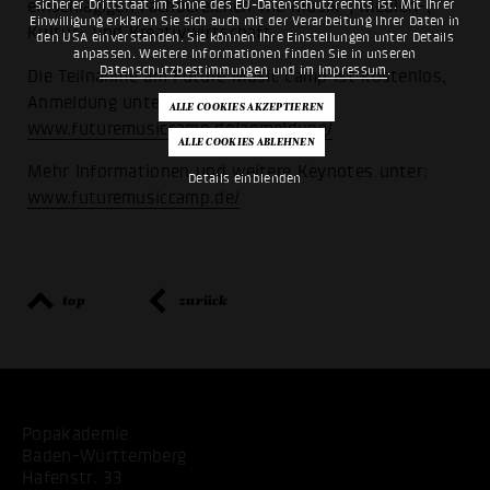
sicherer Drittstaat im Sinne des EU-Datenschutzrechts ist. Mit Ihrer
einschlägigen Fachbereichen wie Musik-, Medien-,
Einwilligung erklären Sie sich auch mit der Verarbeitung Ihrer Daten in
Kultur- und Kreativwirtschaft.
den USA einverstanden. Sie können Ihre Einstellungen unter Details
anpassen. Weitere Informationen finden Sie in unseren
Datenschutzbestimmungen
und im
Impressum
.
Die Teilnahme am Future Music Camp ist kostenlos,
Anmeldung unter:
www.futuremusiccamp.de/anmeldung/
Mehr Informationen und weitere Keynotes unter:
Details einblenden
www.futuremusiccamp.de/
top
zurück
Popakademie
Baden-Württemberg
Hafenstr. 33