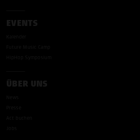
EVENTS
Kalender
Future Music Camp
HipHop Symposium
ÜBER UNS
ALLE COOKIES AKZEPT
News
Presse
ALLE COOKIES ABLE
Act buchen
Jobs