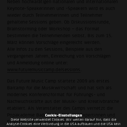
Neben hochkarätigen nationalen und internationalen
Keynote-Speakerinnen und -Speakern wird es auch
wieder durch Teilnehmerinnen und Teilnehmer
gehaltene Sessions geben. Ob Diskussionsrunde,
Brainstorming oder Workshop – das Format
bestimmen die Teilnehmenden selbst. Bis zum 15.
März können Vorschläge eingereicht werden.
Alle Infos zu den Sessions, Beispiele aus den
vergangenen Jahren, Einreichung von Vorschlägen
und Anmeldung online unter:
www.futuremusiccamp.de/sessions
.
Das Future Music Camp startete 2009 als erstes
Barcamp für die Musikwirtschaft und hat sich als
modernes Konferenzformat für Führungs- und
Nachwuchskräfte aus der Musik- und Kreativbranche
etabliert. Als Veranstalter des Camps vernetzt die
Popakademie Baden-Württemberg Expertinnen und
Cookie-Einstellungen
Diese Website verwendet Cookies. Wir weisen darauf hin, dass die
Experten aus der Praxis mit Studierenden aus
Analyse-Cookies eine Verbindung in die USA aufbauen und die USA kein