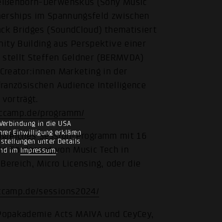
Weißenborn-Derwenskus (Sony Music
nerships im Spannungsfeld zwischen
ack Bridges (SoundCloud) thematisiert
ty Building aus Perspektive einer
e stellt Steffen Geldner (BERMVDA)
 Creator:innen Marketing in der
ranzösischen Audience Intelligence
vorträgt.
iccamp.de/programm/
Verbindung in die USA
rer Einwilligung erklären
angreiches Session-Programm mit 16
nstellungen unter Details
e Förderung von Music Tech in
nd im
Impressum
.
Bereich, Micro Licensing, oder die
ccamp.de/sessions2024/
Popakademie Acts MAIVA und CeyCey,