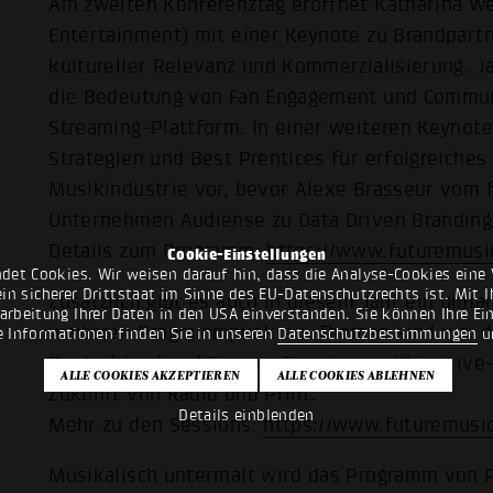
Am zweiten Konferenztag eröffnet Katharina 
Entertainment) mit einer Keynote zu Brandpart
kultureller Relevanz und Kommerzialisierung. J
die Bedeutung von Fan Engagement und Communi
Streaming-Plattform. In einer weiteren Keynot
Strategien und Best Prentices für erfolgreiches
Musikindustrie vor, bevor Alexe Brasseur vom f
Unternehmen Audiense zu Data Driven Branding 
Details zum Programm:
https://www.futuremus
Cookie-Einstellungen
det Cookies. Wir weisen darauf hin, dass die Analyse-Cookies eine 
n sicherer Drittstaat im Sinne des EU-Datenschutzrechts ist. Mit Ih
Zusätzlich gibt es auch in diesem Jahr ein umf
rarbeitung Ihrer Daten in den USA einverstanden. Sie können Ihre Ei
weiteren Programmpunkten. Themen sind u.a. di
e Informationen finden Sie in unseren
Datenschutzbestimmungen
u
Deutschland und Europa, Einsatz von KI im Live-
Zukunft von Radio und Print.
Details einblenden
Mehr zu den Sessions:
https://www.futuremusi
Musikalisch untermalt wird das Programm von 