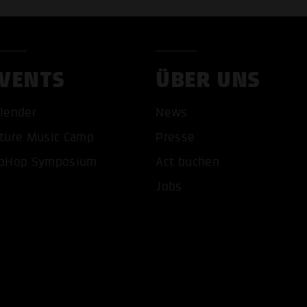
VENTS
ÜBER UNS
lender
News
ture Music Camp
Presse
pHop Symposium
Act buchen
COOKIES AKZEPTIEREN
ALLE COOKIES AB
Jobs