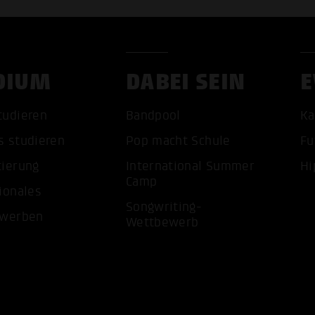
DIUM
DABEI SEIN
E
tudieren
Bandpool
Ka
s studieren
Pop macht Schule
Fu
tierung
International Summer
Hi
Camp
ALLE 
ionales
Songwriting-
ewerben
Wettbewerb