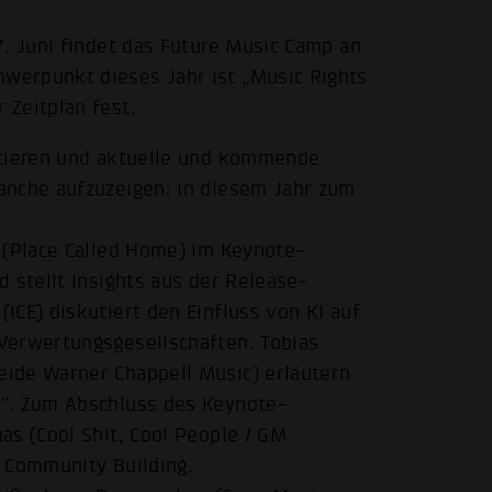
7. Juni findet das Future Music Camp an
werpunkt dieses Jahr ist „Music Rights
 Zeitplan fest.
utieren und aktuelle und kommende
anche aufzuzeigen: in diesem Jahr zum
 (Place Called Home) im Keynote-
 stellt Insights aus der Release-
ICE) diskutiert den Einfluss von KI auf
Verwertungsgesellschaften. Tobias
ide Warner Chappell Music) erläutern
s”. Zum Abschluss des Keynote-
as (Cool Shit, Cool People / GM
d Community Building.