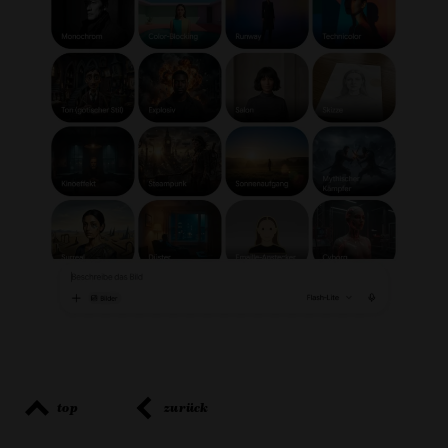
top
zurück