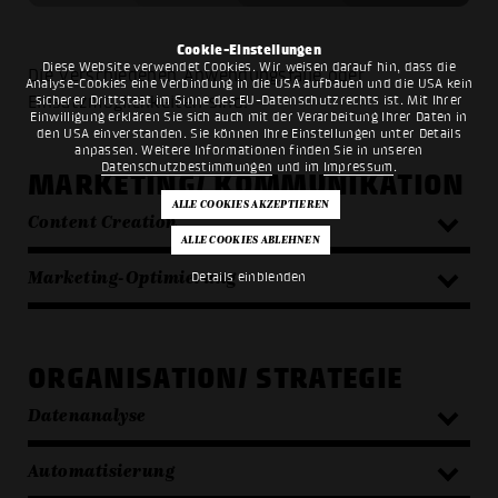
Cookie-Einstellungen
Diese Website verwendet Cookies. Wir weisen darauf hin, dass die
Die verschiedenen Anwendungsfälle oder
Analyse-Cookies eine Verbindung in die USA aufbauen und die USA kein
sicherer Drittstaat im Sinne des EU-Datenschutzrechts ist. Mit Ihrer
Einsatzmöglichkeiten sind:
Einwilligung erklären Sie sich auch mit der Verarbeitung Ihrer Daten in
den USA einverstanden. Sie können Ihre Einstellungen unter Details
anpassen. Weitere Informationen finden Sie in unseren
Datenschutzbestimmungen
und im
Impressum
.
MARKETING/ KOMMUNIKATION
Content Creation
Marketing-Optimierung
Details einblenden
ORGANISATION/ STRATEGIE
Datenanalyse
Automatisierung