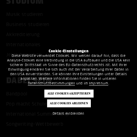
STUDIUM
Musik studieren
Business studieren
Akkreditierung
Internationales
Cookie-Einstellungen
Jetzt bewerben
Diese Website verwendet Cookies. Wir weisen darauf hin, dass die
Analyse-Cookies eine Verbindung in die USA aufbauen und die USA kein
sicherer Drittstaat im Sinne des EU-Datenschutzrechts ist. Mit Ihrer
Einwilligung erklären Sie sich auch mit der Verarbeitung Ihrer Daten in
den USA einverstanden. Sie können Ihre Einstellungen unter Details
DABEI SEIN
anpassen. Weitere Informationen finden Sie in unseren
Datenschutzbestimmungen
und im
Impressum
.
Bandpool
Pop macht Schule
International Summer Camp
Details einblenden
Songwriting-Wettbewerb