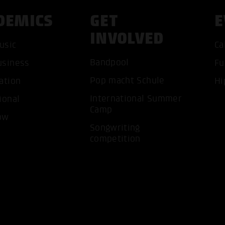
DEMICS
GET
E
INVOLVED
usic
Ca
Bandpool
usiness
Fu
ACCEP
Pop macht Schule
ation
Hi
International Summer
ional
Camp
ow
Songwriting
competition