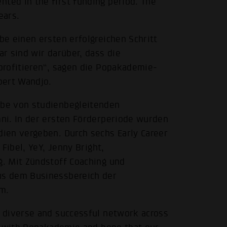
ed in the first funding period. The
ears.
e einen ersten erfolgreichen Schritt
r sind wir darüber, dass die
profitieren“, sagen die Popakademie-
bert Wandjo.
be von studienbegleitenden
ni. In der ersten Förderperiode wurden
ien vergeben. Durch sechs Early Career
Fibel, YeY, Jenny Bright,
. Mit Zündstoff Coaching und
us dem Businessbereich der
um.
 diverse and successful network across