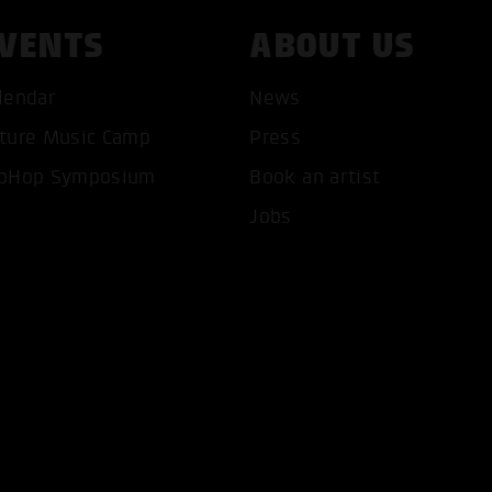
VENTS
ABOUT US
lendar
News
ture Music Camp
Press
T ALL COOKIES
ONLY ACCEPT NECESSARY 
pHop Symposium
Book an artist
Jobs