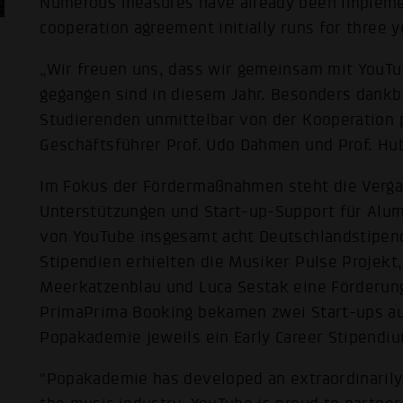
Numerous measures have already been implement
cooperation agreement initially runs for three y
„Wir freuen uns, dass wir gemeinsam mit YouTub
gegangen sind in diesem Jahr. Besonders dankba
Studierenden unmittelbar von der Kooperation 
Geschäftsführer Prof. Udo Dahmen und Prof. Hu
Im Fokus der Fördermaßnahmen steht die Verga
Unterstützungen und Start-up-Support für Alum
von YouTube insgesamt acht Deutschlandstipend
Stipendien erhielten die Musiker Pulse Projekt, 
Meerkatzenblau und Luca Sestak eine Förderung
PrimaPrima Booking bekamen zwei Start-ups a
Popakademie jeweils ein Early Career Stipendi
"Popakademie has developed an extraordinarily