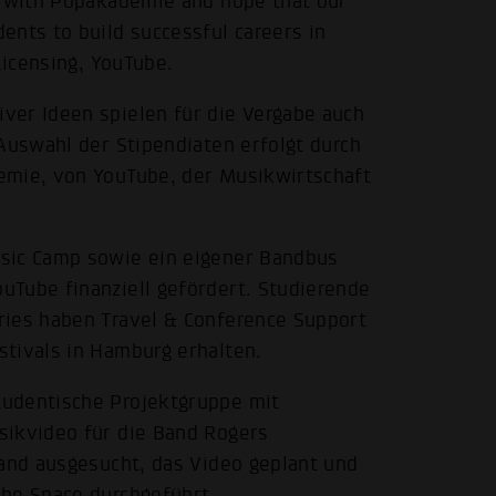
r with Popakademie and hope that our
ents to build successful careers in
Licensing, YouTube.
ver Ideen spielen für die Vergabe auch
Auswahl der Stipendiaten erfolgt durch
emie, von YouTube, der Musikwirtschaft
.
usic Camp sowie ein eigener Bandbus
uTube finanziell gefördert. Studierende
ries haben Travel & Conference Support
tivals in Hamburg erhalten.
tudentische Projektgruppe mit
sikvideo für die Band Rogers
Band ausgesucht, das Video geplant und
ube Space durchgeführt.