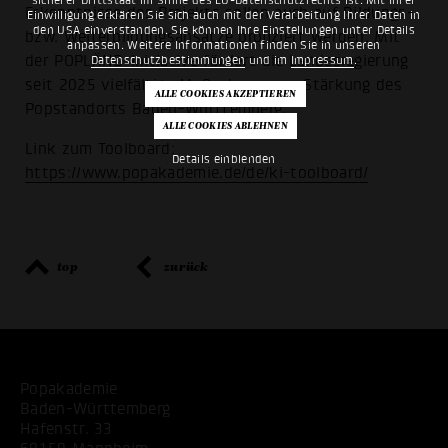
Erkenntnisse des Projekts sollen auch auf Bildungs-
Einwilligung erklären Sie sich auch mit der Verarbeitung Ihrer Daten in
den USA einverstanden. Sie können Ihre Einstellungen unter Details
bzw. Weiterbildungsansätze projiziert werden. Mit
anpassen. Weitere Informationen finden Sie in unseren
der POPLÄND-Initiative fördert die Landesregierung
Datenschutzbestimmungen
und im
Impressum
.
seit 2025 vielfältige Maßnahmen zur Stärkung des
Popstandorts Baden-Württemberg.
Link zum Toolboard:
Details einblenden
https://www.popakademie.de/de/ki-toolboard/
top
zurück
Popakademie
Baden-Württemberg
Hafenstr. 33