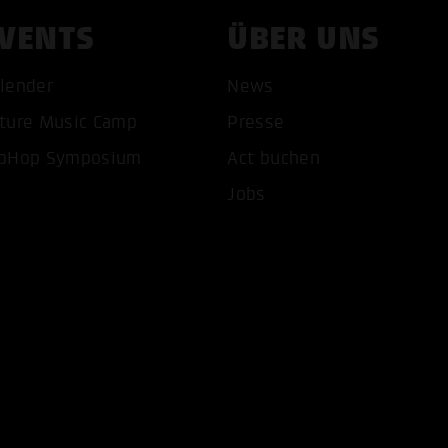
VENTS
ÜBER UNS
lender
News
ture Music Camp
Presse
pHop Symposium
Act buchen
COOKIES AKZEPTIEREN
ALLE COOKIES AB
Jobs