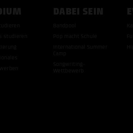
DIUM
DABEI SEIN
E
tudieren
Bandpool
Ka
s studieren
Pop macht Schule
Fu
tierung
International Summer
Hi
ALLE 
Camp
ionales
Songwriting-
ewerben
Wettbewerb