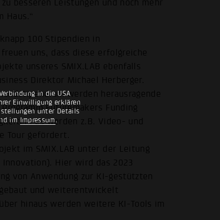
g zu besseren Leistungen und noch mehr
m Haus.“
 knapp 100 Stipendien in
freuen uns, dass diese erfolgreiche
ojekte unseres SMIX.LAB ebenfalls
siness Direktor Michael Herberger.
hlandstipendium werden herausragende
Verbindung in die USA
rer Einwilligung erklären
as Programm Futuremakers Funding
nstellungen unter Details
nd im
Impressum
.
igkeiten: Es werden z.B. Video- und
 Tour gefördert.
ojekt im SMIX.LAB unter der Leitung
Innovation). Hier wird das 2023
zung von Anwendung zur KI-gestützten
gebaut und weiterentwickelt
über hinaus werden weitere KI-Tools im