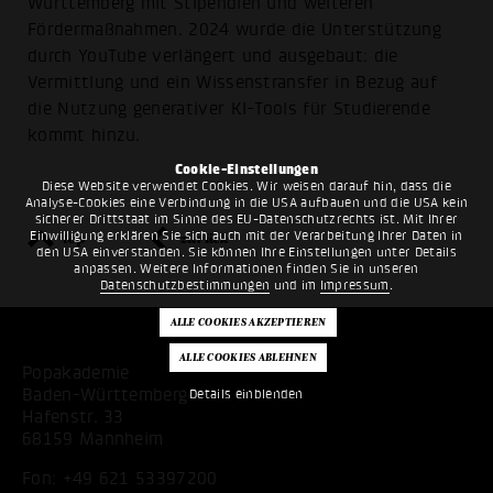
Württemberg mit Stipendien und weiteren
Fördermaßnahmen. 2024 wurde die Unterstützung
durch YouTube verlängert und ausgebaut: die
Vermittlung und ein Wissenstransfer in Bezug auf
die Nutzung generativer KI-Tools für Studierende
kommt hinzu.
Cookie-Einstellungen
Diese Website verwendet Cookies. Wir weisen darauf hin, dass die
Analyse-Cookies eine Verbindung in die USA aufbauen und die USA kein
sicherer Drittstaat im Sinne des EU-Datenschutzrechts ist. Mit Ihrer
Einwilligung erklären Sie sich auch mit der Verarbeitung Ihrer Daten in
top
zurück
den USA einverstanden. Sie können Ihre Einstellungen unter Details
anpassen. Weitere Informationen finden Sie in unseren
Datenschutzbestimmungen
und im
Impressum
.
Popakademie
Baden-Württemberg
Details einblenden
Hafenstr. 33
68159 Mannheim
Fon:
+49 621 53397200