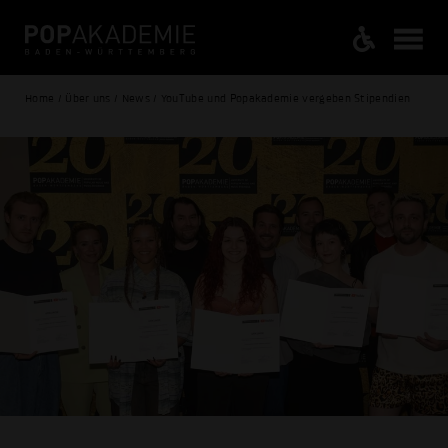
Home / Über uns / News / YouTube und Popakademie vergeben Stipendien