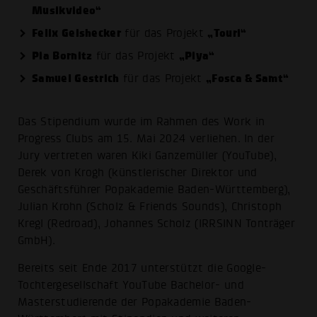
Musikvideo“
Felix Geishecker
„Touri“
für das Projekt
Pia Bornitz
„Piya“
für das Projekt
Samuel Gestrich
„Fosca & Samt“
für das Projekt
Das Stipendium wurde im Rahmen des Work in
Progress Clubs am 15. Mai 2024 verliehen. In der
Jury vertreten waren Kiki Ganzemüller (YouTube),
Derek von Krogh (künstlerischer Direktor und
Geschäftsführer Popakademie Baden-Württemberg),
Julian Krohn (Scholz & Friends Sounds), Christoph
Kregl (Redroad), Johannes Scholz (IRRSINN Tonträger
GmbH).
Bereits seit Ende 2017 unterstützt die Google-
Tochtergesellschaft YouTube Bachelor- und
Masterstudierende der Popakademie Baden-