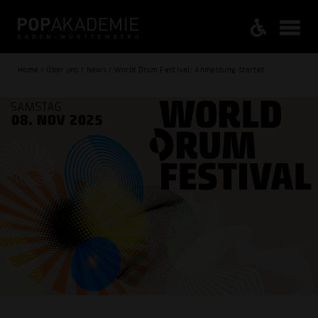
Home / Über uns / News / World Drum Festival: Anmeldung startet