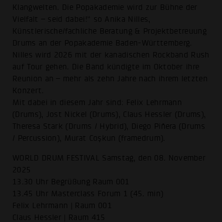
Klangwelten. Die Popakademie wird zur Bühne der
Vielfalt – seid dabei!“ so Anika Nilles,
Künstlerische/fachliche Beratung & Projektbetreuung
Drums an der Popakademie Baden-Württemberg.
Nilles wird 2026 mit der kanadischen Rockband Rush
auf Tour gehen. Die Band kündigte im Oktober ihre
Reunion an – mehr als zehn Jahre nach ihrem letzten
Konzert.
Mit dabei in diesem Jahr sind: Felix Lehrmann
(Drums), Jost Nickel (Drums), Claus Hessler (Drums),
Theresa Stark (Drums / Hybrid), Diego Piñera (Drums
/ Percussion), Murat Coşkun (framedrum).
WORLD DRUM FESTIVAL Samstag, den 08. November
2025
13.30 Uhr Begrüßung Raum 001
13.45 Uhr Masterclass Forum 1 (45. min)
Felix Lehrmann | Raum 001
Claus Hessler | Raum 415