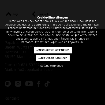
top
zurück
Cookie-Einstellungen
Diese Website verwendet Cookies. Wir weisen darauf hin, dass die
Analyse-Cookies eine Verbindung in die USA aufbauen und die USA kein
sicherer Drittstaat im Sinne des EU-Datenschutzrechts ist. Mit Ihrer
Einwilligung erklären Sie sich auch mit der Verarbeitung Ihrer Daten in
den USA einverstanden. Sie können Ihre Einstellungen unter Details
anpassen. Weitere Informationen finden Sie in unseren
Popakademie
Datenschutzbestimmungen
und im
Impressum
.
Baden-Württemberg
Hafenstr. 33
68159 Mannheim
Fon:
+49 621 53397200
Details einblenden
Mail:
info@popakademie.de
Kontakt