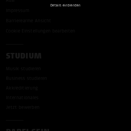
AGB
Details einblenden
Impressum
Barrierearme Ansicht
Cookie Einstellungen bearbeiten
STUDIUM
Musik studieren
Business studieren
Akkreditierung
Internationales
Jetzt bewerben