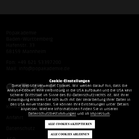
Popakademie
Baden-Württemberg
Hafenstr. 33
68159 Mannheim
Fon:
+49 621 53397200
Mail:
info@popakademie.de
Cookie-Einstellungen
Diese Website verwendet Cookies. Wir weisen darauf hin, dass die
Analyse-Cookies eine Verbindung in die USA aufbauen und die USA kein
sicherer Drittstaat im Sinne des EU-Datenschutzrechts ist. Mit Ihrer
Einwilligung erklären Sie sich auch mit der Verarbeitung Ihrer Daten in
den USA einverstanden. Sie können Ihre Einstellungen unter Details
Kontakt
anpassen. Weitere Informationen finden Sie in unseren
Datenschutzbestimmungen
und im
Impressum
.
Anfahrt
Datenschutz