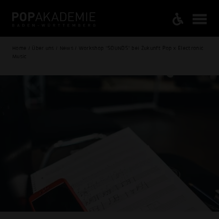
Home / Über uns / News / Workshop "SOUNDS" bei Zukunft Pop x Electronic
Music