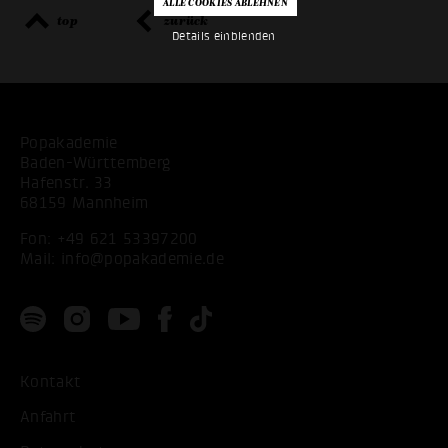
top
zurück
Details einblenden
Popakademie
Baden-Württemberg
Hafenstr. 33
68159 Mannheim
Fon:
+49 621 53397200
Mail:
info@popakademie.de
Kontakt
Anfahrt