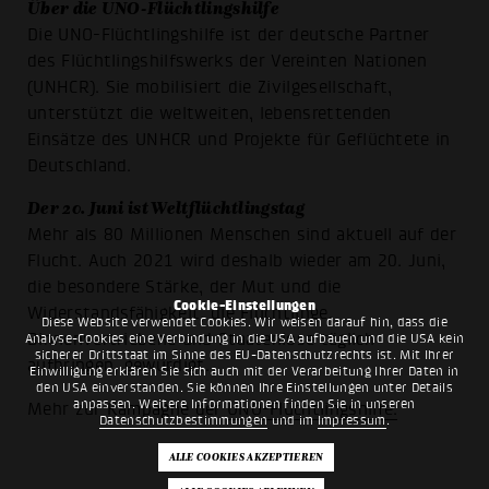
Über die UNO-Flüchtlingshilfe
Die UNO-Flüchtlingshilfe ist der deutsche Partner
des Flüchtlingshilfswerks der Vereinten Nationen
(UNHCR). Sie mobilisiert die Zivilgesellschaft,
unterstützt die weltweiten, lebensrettenden
Einsätze des UNHCR und Projekte für Geflüchtete in
Deutschland.
Der 20. Juni ist Weltflüchtlingstag
Mehr als 80 Millionen Menschen sind aktuell auf der
Flucht. Auch 2021 wird deshalb wieder am 20. Juni,
die besondere Stärke, der Mut und die
Cookie-Einstellungen
Widerstandsfähigkeit, die Flüchtlinge,
Diese Website verwendet Cookies. Wir weisen darauf hin, dass die
Binnenvertriebene und Staatenlose täglich
Analyse-Cookies eine Verbindung in die USA aufbauen und die USA kein
sicherer Drittstaat im Sinne des EU-Datenschutzrechts ist. Mit Ihrer
aufbringen, gewürdigt.
Einwilligung erklären Sie sich auch mit der Verarbeitung Ihrer Daten in
den USA einverstanden. Sie können Ihre Einstellungen unter Details
anpassen. Weitere Informationen finden Sie in unseren
Mehr zur Kampagne der
UNO-Flüchtlingshilfe.
Datenschutzbestimmungen
und im
Impressum
.