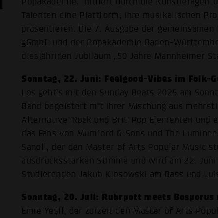
Popakademie. Initiiert durch die Künstleragentu
Talenten eine Plattform, ihre musikalischen Pr
präsentieren. Die 7. Ausgabe der gemeinsamen
gGmbH und der Popakademie Baden-Württemberg 
diesjährigen Jubiläum „50 Jahre Mannheimer St
Sonntag, 22. Juni: Feelgood-Vibes im Folk-
Los geht’s mit den Sunday Beats 2025 am Sonnta
Band begeistert mit ihrer Mischung aus mehrst
Alternative-Rock und Brit-Pop Elementen und e
das Fans von Mumford & Sons und The Lumineer
Sanoll, der den Master of Arts Popular Music st
ausdrucksstarken Stimme und wird am 22. Jun
Studierenden Jakub Klosowski am Bass und Lui
Sonntag, 20. Juli: Ruhrpott meets Bosporus 
Emre Yeşil, der zurzeit den Master of Arts Pop