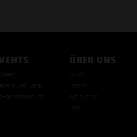
VENTS
ÜBER UNS
lender
News
ture Music Camp
Presse
pHop Symposium
Act buchen
Jobs
COOKIES AKZEPTIEREN
ALLE COOKIES AB