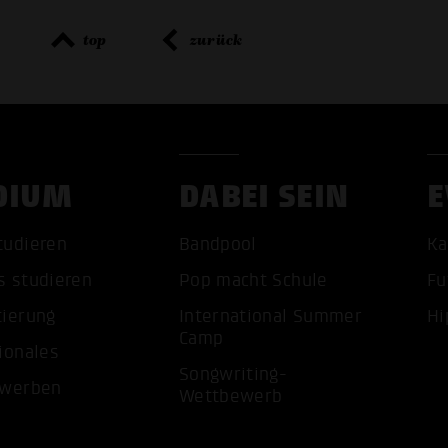
top
zurück
DIUM
DABEI SEIN
E
tudieren
Bandpool
Ka
s studieren
Pop macht Schule
Fu
tierung
International Summer
Hi
Camp
ionales
ALLE 
Songwriting-
ewerben
Wettbewerb