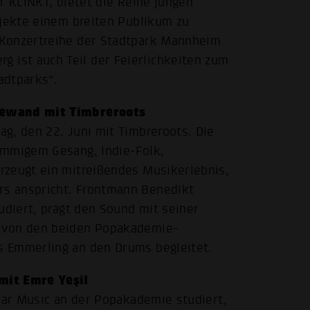
r KLINKT, bietet die Reihe jungen
ojekte einem breiten Publikum zu
 Konzertreihe der Stadtpark Mannheim
ist auch Teil der Feierlichkeiten zum
adtparks“.
Gewand mit Timbreroots
g, den 22. Juni mit Timbreroots. Die
immigem Gesang, Indie-Folk,
rzeugt ein mitreißendes Musikerlebnis,
s anspricht. Frontmann Benedikt
udiert, prägt den Sound mit seiner
i von den beiden Popakademie-
s Emmerling an den Drums begleitet.
mit Emre Yeşil
ular Music an der Popakademie studiert,