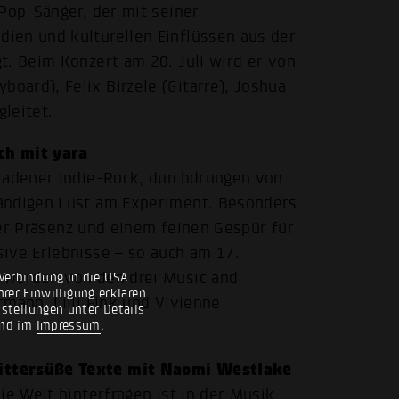
-Pop-Sänger, der mit seiner
ien und kulturellen Einflüssen aus der
t. Beim Konzert am 20. Juli wird er von
ard), Felix Birzele (Gitarre), Joshua
leitet.
ch mit yara
eladener Indie-Rock, durchdrungen von
bändigen Lust am Experiment. Besonders
cher Präsenz und einem feinen Gespür für
ive Erlebnisse – so auch am 17.
 werden von den drei Music and
Verbindung in die USA
rer Einwilligung erklären
mann, Lilli Fink und Vivienne
nstellungen unter Details
nd im
Impressum
.
bittersüße Texte mit Naomi Westlake
ie Welt hinterfragen ist in der Musik