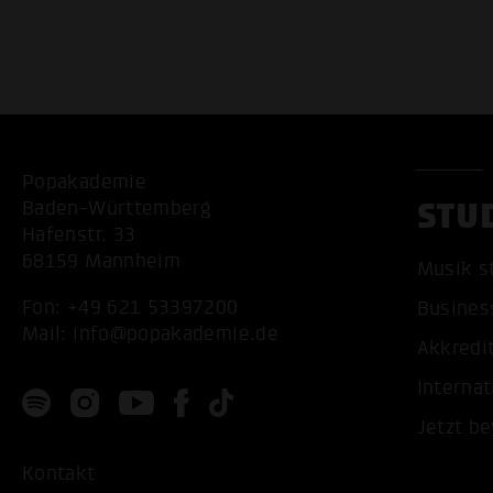
Popakademie
STU
Baden-Württemberg
Hafenstr. 33
68159 Mannheim
Musik s
Fon:
+49 621 53397200
Busines
Mail:
info@popakademie.de
Akkredi
Internat
Jetzt b
Kontakt