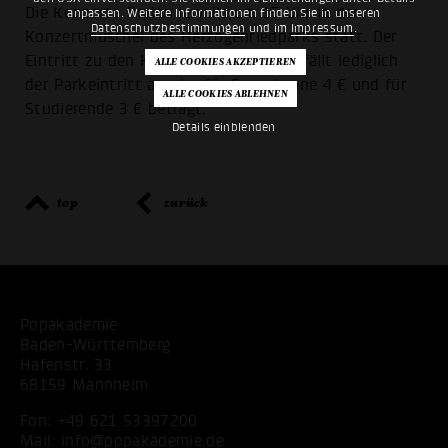
Die Konzerte finden jeweils um 15 Uhr in der
anpassen. Weitere Informationen finden Sie in unseren
Datenschutzbestimmungen
und im
Impressum
.
Konzertmuschel des Herzogenriedparks statt. Der
Eintritt zu den Konzerten ist frei; es fällt lediglich
der Parkeintritt an, der für Erwachsene 4 € und für
Studierende 3 € beträgt.
Details einblenden
top
zurück
Popakademie
Baden-Württemberg
Hafenstr. 33
68159 Mannheim
Fon:
+49 621 53397200
Mail:
info@popakademie.de