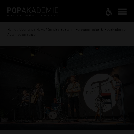
Home / Über uns / News / Sunday Beats im Herzogenriedpark: Popakademie
Acts live on stage