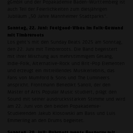
gGmbH und der Popakademie Baden-Württemberg ist
auch Teil der Feierlichkeiten zum diesjährigen
Jubiläum „50 Jahre Mannheimer Stadtparks“.
Sonntag, 22. Juni: Feelgood-Vibes im Folk-Gewand
mit Timbreroots
Los geht’s mit den Sunday Beats 2025 am Sonntag,
den 22. Juni mit Timbreroots. Die Band begeistert
mit ihrer Mischung aus mehrstimmigem Gesang,
Indie-Folk, Alternative-Rock und Brit-Pop Elementen
und erzeugt ein mitreißendes Musikerlebnis, das
Fans von Mumford & Sons und The Lumineers
anspricht. Frontmann Benedikt Sanoll, der den
Master of Arts Popular Music studiert, prägt den
Sound mit seiner ausdrucksstarken Stimme und wird
am 22. Juni von den beiden Popakademie-
Studierenden Jakub Klosowski am Bass und Luis
Emmerling an den Drums begleitet.
Sonntag, 20. Juli: Ruhrpott meets Bosporus mit