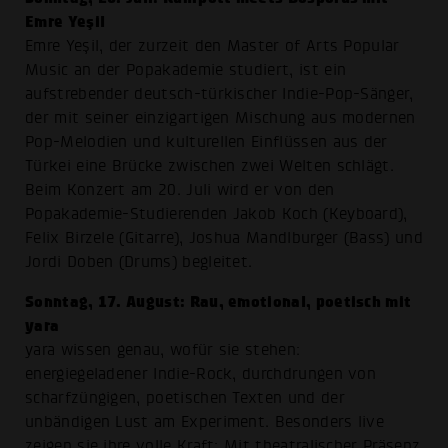
Emre Yeşil
Emre Yeşil, der zurzeit den Master of Arts Popular
Music an der Popakademie studiert, ist ein
aufstrebender deutsch-türkischer Indie-Pop-Sänger,
der mit seiner einzigartigen Mischung aus modernen
Pop-Melodien und kulturellen Einflüssen aus der
Türkei eine Brücke zwischen zwei Welten schlägt.
Beim Konzert am 20. Juli wird er von den
Popakademie-Studierenden Jakob Koch (Keyboard),
Felix Birzele (Gitarre), Joshua Mandlburger (Bass) und
Jordi Doben (Drums) begleitet.
Sonntag, 17. August: Rau, emotional, poetisch mit
yara
yara wissen genau, wofür sie stehen:
energiegeladener Indie-Rock, durchdrungen von
scharfzüngigen, poetischen Texten und der
unbändigen Lust am Experiment. Besonders live
zeigen sie ihre volle Kraft: Mit theatralischer Präsenz