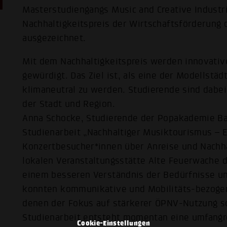
Masterstudiengangs Music and Creative Industr
Nachhaltigkeitspreis der Wirtschaftsförderung
ausgezeichnet.
Mit dem Nachhaltigkeitspreis werden innovativ
gewürdigt. Das Ziel ist, als eine der Modellstäd
klimaneutral zu werden. Studierende sind dabei
der Stadt und Region.
Anna Schocke, Studierende der Popakademie Ba
Studienarbeit „Nachhaltiger Musiktourismus – 
Konzertbesucher*innen über Anreise und Nachha
lokalen Veranstaltungsstätte Alte Feuerwache 
einem besseren Verständnis der Bedürfnisse u
konnten kommunikative und Mobilitäts-bezoge
denen der Fokus auf stärkerer ÖPNV-Nutzung sow
Studienarbeit entsteht momentan eine umfangre
Cookie-Einstellungen