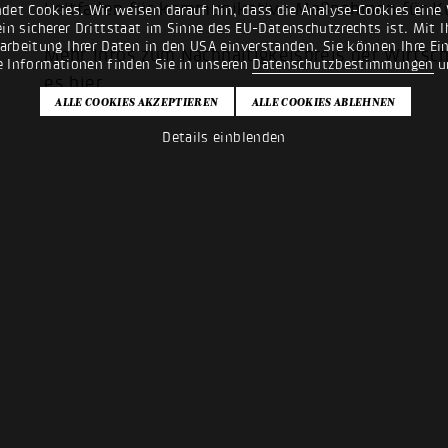
Leitfaden für kommunikative Maßnahmen für Ku
det Cookies. Wir weisen darauf hin, dass die Analyse-Cookies eine 
n sicherer Drittstaat im Sinne des EU-Datenschutzrechts ist. Mit Ih
rarbeitung Ihrer Daten in den USA einverstanden. Sie können Ihre Ei
Mehr Infos zum Nachhaltigkeispreis der Wirtsc
e Informationen finden Sie in unseren
Datenschutzbestimmungen
u
es
hier
.
Details einblenden