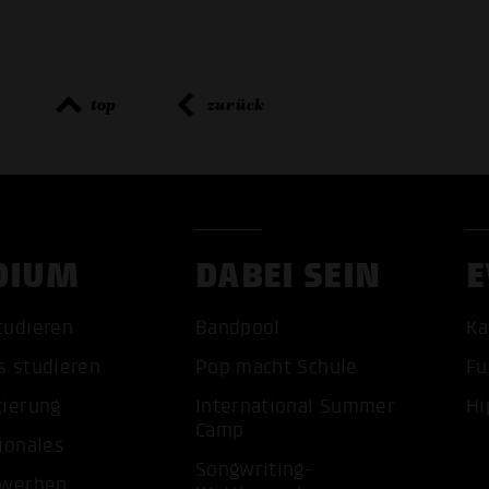
top
zurück
DIUM
DABEI SEIN
E
tudieren
Bandpool
Ka
ALLE 
s studieren
Pop macht Schule
Fu
tierung
International Summer
Hi
Camp
ionales
Songwriting-
ewerben