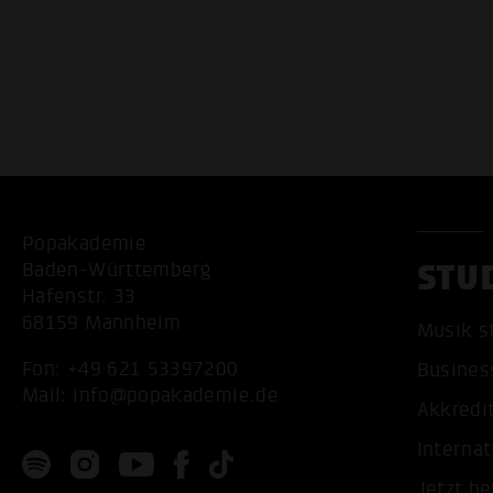
Popakademie
STU
Baden-Württemberg
Hafenstr. 33
68159 Mannheim
Musik s
Fon:
+49 621 53397200
Busines
Mail:
info@popakademie.de
Akkredi
Internat
Jetzt b