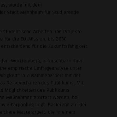
ies, wurde mit dem
 der Stadt Mannheim für Studierende
e studentische Arbeiten und Projekte
te für die EU-Mission, bis 2030
 entscheidend für die Zukunftsfähigkeit
den-Württemberg, erforschte in ihrer
Eine empirische Umfrageanalyse unter
ltigkeit“ in Zusammenarbeit mit der
das Reiseverhalten des Publikums. Mit
nd Möglichkeiten des Publikums
ne Maßnahmen erörtert werden, bei
ie Carpooling liegt. Basierend auf der
ichere Masterarbeit, die in einem