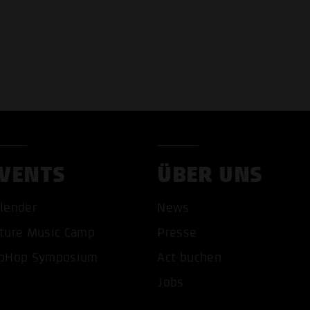
VENTS
ÜBER UNS
lender
News
COOKIES AKZEPTIEREN
ALLE COOKIES AB
ture Music Camp
Presse
pHop Symposium
Act buchen
Jobs