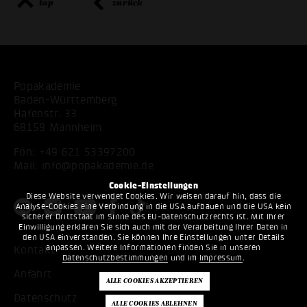
top
zurück
Popakademie
Baden-Württemberg
Hafenstr. 33
68159 Mannheim
Fon:
+49 621 53397200
Mail:
info@popakademie.de
Cookie-Einstellungen
Diese Website verwendet Cookies. Wir weisen darauf hin, dass die
Analyse-Cookies eine Verbindung in die USA aufbauen und die USA kein
sicherer Drittstaat im Sinne des EU-Datenschutzrechts ist. Mit Ihrer
Einwilligung erklären Sie sich auch mit der Verarbeitung Ihrer Daten in
den USA einverstanden. Sie können Ihre Einstellungen unter Details
anpassen. Weitere Informationen finden Sie in unseren
Kontakt
Datenschutzbestimmungen
und im
Impressum
.
Anfahrt
Datenschutz