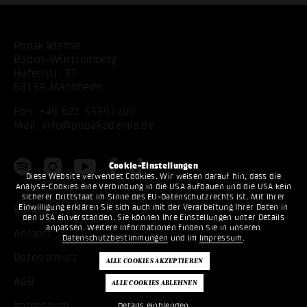
Popakademie
Baden-Württemberg
Hafenstr. 33
68159 Mannheim
Fon:
+49 621 53397200
Mail:
info@popakademie.de
Cookie-Einstellungen
Diese Website verwendet Cookies. Wir weisen darauf hin, dass die
Analyse-Cookies eine Verbindung in die USA aufbauen und die USA kein
sicherer Drittstaat im Sinne des EU-Datenschutzrechts ist. Mit Ihrer
Einwilligung erklären Sie sich auch mit der Verarbeitung Ihrer Daten in
Kontakt
den USA einverstanden. Sie können Ihre Einstellungen unter Details
anpassen. Weitere Informationen finden Sie in unseren
Anfahrt
Datenschutzbestimmungen
und im
Impressum
.
Datenschutz
AGB
Impressum
Details einblenden