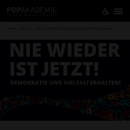
Home / Über uns / News / Statement zu den aktuellen Entwicklungen