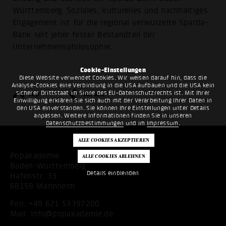
Württemberg. Soziales, kulturelles und nachhaltiges
Engagement ist für die regional verwurzelte Sparda-
Bank seit jeher fester Bestandteil der
Unternehmensphilosophie.
Cookie-Einstellungen
Diese Website verwendet Cookies. Wir weisen darauf hin, dass die
Analyse-Cookies eine Verbindung in die USA aufbauen und die USA kein
sicherer Drittstaat im Sinne des EU-Datenschutzrechts ist. Mit Ihrer
top
zurück
Einwilligung erklären Sie sich auch mit der Verarbeitung Ihrer Daten in
den USA einverstanden. Sie können Ihre Einstellungen unter Details
anpassen. Weitere Informationen finden Sie in unseren
Datenschutzbestimmungen
und im
Impressum
.
Popakademie
Baden-Württemberg
Details einblenden
Hafenstr. 33
68159 Mannheim
Fon:
+49 621 53397200
Mail:
info@popakademie.de