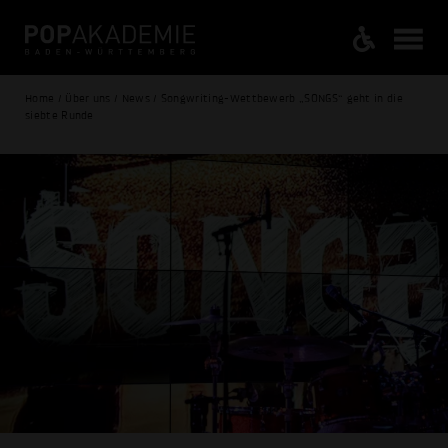
Home / Über uns / News / Songwriting-Wettbewerb „SONGS“ geht in die
siebte Runde