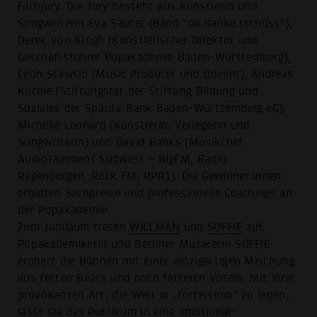
Fachjury. Die Jury besteht aus Künstlerin und
Songwriterin Eva Sauter (Band “ok.danke.tschüss”),
Derek von Krogh (Künstlerischer Direktor und
Geschäftsführer Popakademie Baden-Württemberg),
León Stawski (Music Producer und Dozent), Andreas
Küchle (Stiftungsrat der Stiftung Bildung und
Soziales der Sparda-Bank Baden-Württemberg eG),
Michelle Leonard (Künstlerin, Verlegerin und
Songwriterin) und David Banks (Musikchef
Audiotainment Südwest – BigFM, Radio
Regenborgen, Rock FM, RPR1). Die Gewinner:innen
erhalten Sachpreise und professionelle Coachings an
der Popakademie.
Zum Jubiläum treten
WILLMAN
und
SOFFIE
auf.
Popakademikerin und Berliner Musikerin SOFFIE
erobert die Bühnen mit einer einzigartigen Mischung
aus fetten Beats und noch fetteren Vocals. Mit ihrer
provokanten Art, die Welt in „fortissimo“ zu leben,
lässt sie das Publikum in eine emotional-