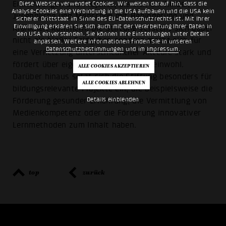
Einrichtungen und Projekte, die sich um Kinder,
Diese Website verwendet Cookies. Wir weisen darauf hin, dass die
Analyse-Cookies eine Verbindung in die USA aufbauen und die USA kein
Jugendliche und Menschen mit Behinderung und
sicherer Drittstaat im Sinne des EU-Datenschutzrechts ist. Mit Ihrer
Einwilligung erklären Sie sich auch mit der Verarbeitung Ihrer Daten in
Krankheit kümmern. Die Stiftung versteht sich dabei
den USA einverstanden. Sie können Ihre Einstellungen unter Details
nicht als bloßer Geldgeber, sondern macht sich für
anpassen. Weitere Informationen finden Sie in unseren
Datenschutzbestimmungen
und im
Impressum
.
eine Vernetzung unterschiedlicher Akteure stark und
fördert über eigene Projekte das Gemeinwohl.
Darüber hinaus setzt sich die Stiftung besonders für
bildungsrelevante Projekte ein, die beispielsweise die
Details einblenden
Förderung gesunder Ernährung, die Vermittlung von
Medienkompetenz oder die Förderung innovativer
Lernmethoden zum Inhalt haben.
top
zurück