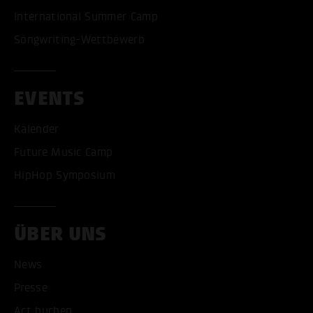
International Summer Camp
Songwriting-Wettbewerb
EVENTS
Kalender
Future Music Camp
HipHop Symposium
ÜBER UNS
ALLE COOKIES AKZEPT
News
Presse
ALLE COOKIES ABLE
Act buchen