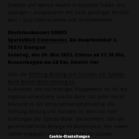
Grenzen und Mental Health in tanzbare Tracks und
besingen – ausgestattet mit einer gehörigen Portion
Mut – auch Selbstzweifel und Unsicherheiten.
Abschlusskonzert SONGS
SpardaWelt Eventcenter
, Am Hauptbahnhof 3,
70173 Stuttgart
Samstag, den 24. Mai 2025, Einlass ab 17.30 Uhr,
Konzertbeginn um 18 Uhr, Eintritt frei
Über die
Stiftung Bildung und Soziales der Sparda-
Bank Baden-Württemberg eG
Kulturelles und nachhaltiges Engagement ist für die
regional verwurzelte Sparda-Bank seit jeher fester
Bestandteil der Unternehmensphilosophie. Die
Stiftung Bildung und Soziales ist eine von fünf
Stiftungen der Sparda-Bank. Sie kümmert sich um
gesellschaftliche Belange im Bundesland. Seit vielen
Jahren engagiert sich die Stiftung für soziale
Cookie-Einstellungen