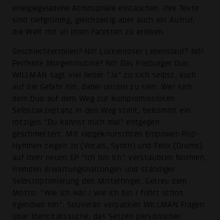
energiegeladene Atmosphäre eintauchen. Ihre Texte
sind tiefgründig, gleichzeitig aber auch ein Aufruf,
die Welt mit all ihren Facetten zu erleben.
Geschlechterrollen? Nö! Lückenloser Lebenslauf? Nö!
Perfekte Morgenroutine? Nö! Das Freiburger Duo
WILLMAN sagt viel lieber “Ja” zu sich selbst, auch
auf die Gefahr hin, dabei uncool zu sein. Wer sich
dem Duo auf dem Weg zur kompromisslosen
Selbstakzeptanz in den Weg stellt, bekommt ein
rotziges “Du kannst mich mal” entgegen
geschmettert. Mit rapgeknutschten Empower-Pop-
Hymnen zeigen Jo (Vocals, Synth) und Felix (Drums)
auf ihrer neuen EP “Ich bin Ich” verstaubten Normen,
fremden Erwartungshaltungen und ständiger
Selbstoptimierung den Mittelfinger. Getreu dem
Motto: “Wie ich war / wie ich bin / führt schon
irgendwo hin”. Souverän verpacken WILLMAN Fragen
über Identitätssuche, das Setzen persönlicher