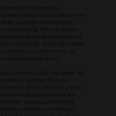
S präsentieren ausgewählte
vor einer Fachjury. Die Jury besteht aus
, Derek von Krogh (Künstlerischer
den-Württemberg), Prof. Udo Dahmen
Popakademie Baden-Württemberg a.D.),
ung und Soziales der Sparda-Bank Baden-
 Verlegerin und Songwriterin). Die
essionelle Coachings an der
SONGS Gewinnerin 2021 Enya Boban. Mit
rformances verbindet Enya die
trumentals, die Zuhörer:innen in ihren
e eine einzigartige Energie auf die
unstformen, sondern auch ihre tiefe
ffenbart. Inspiriert von Popkultur-