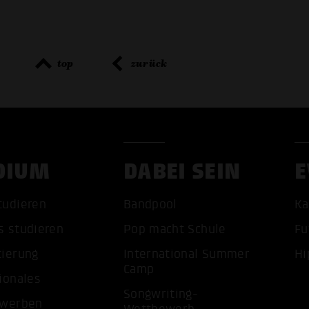
top
zurück
DIUM
DABEI SEIN
E
tudieren
Bandpool
Ka
s studieren
Pop macht Schule
Fu
tierung
International Summer
Hi
Camp
ionales
Songwriting-
ALLE 
ewerben