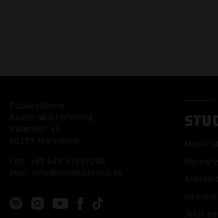
Popakademie
STU
Baden-Württemberg
Hafenstr. 33
68159 Mannheim
Musik s
Fon:
+49 621 53397200
Busines
Mail:
info@popakademie.de
Akkredi
Internat
Jetzt b