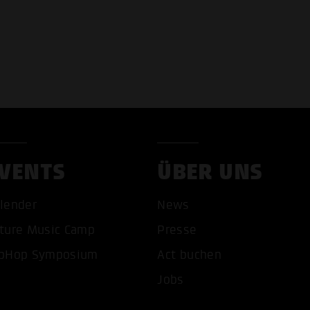
VENTS
ÜBER UNS
lender
News
ture Music Camp
Presse
pHop Symposium
Act buchen
Jobs
COOKIES AKZEPTIEREN
ALLE COOKIES AB