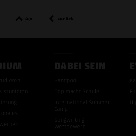
top
zurück
DIUM
DABEI SEIN
E
tudieren
Bandpool
Ka
s studieren
Pop macht Schule
Fu
tierung
International Summer
Hi
Camp
ionales
Songwriting-
ALLE 
ewerben
Wettbewerb