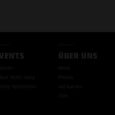
VENTS
ÜBER UNS
lender
News
ture Music Camp
Presse
pHop Symposium
Act buchen
Jobs
COOKIES AKZEPTIEREN
ALLE COOKIES AB