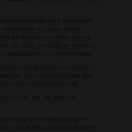
bigfm präsentiert wird, eröffnet am
em Popakademie-Act Jesse Tellem.
ühne am Wasserturm können sich die
en. Am 25.05, um 16.00 Uhr startet es
mit Popakademie-Act JUPYTER weiter.
zwischen den Quadraten O 5 und O 6
mmerfeld. Den Sonntag schließen dann
Uhr auf der Kulturnetzbühne ab.
20.00 Uhr auf der RNF Bühne am
R und Maiva die popakademieeigene
iker:innen, Bands und Produzent:innen