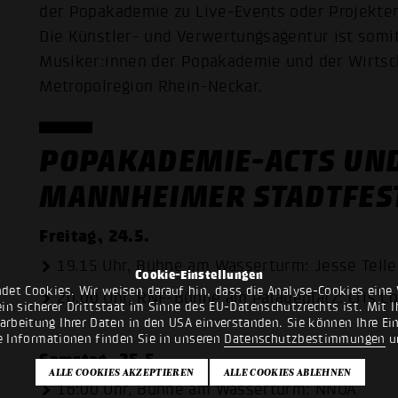
der Popakademie zu Live-Events oder Projekten
Die Künstler- und Verwertungsagentur ist somit
Musiker:innen der Popakademie und der Wirtsch
Metropolregion Rhein-Neckar.
POPAKADEMIE-ACTS UN
MANNHEIMER STADTFES
Freitag, 24.5.
19.15 Uhr, Bühne am Wasserturm: Jesse Tell
Cookie-Einstellungen
det Cookies. Wir weisen darauf hin, dass die Analyse-Cookies eine 
20.00 Uhr, RNF-Bühne am Paradeplatz: Cris C
n sicherer Drittstaat im Sinne des EU-Datenschutzrechts ist. Mit Ih
rarbeitung Ihrer Daten in den USA einverstanden. Sie können Ihre Ei
e Informationen finden Sie in unseren
Datenschutzbestimmungen
u
Samstag, 25.5.
16:00 Uhr, Bühne am Wasserturm: NNOA