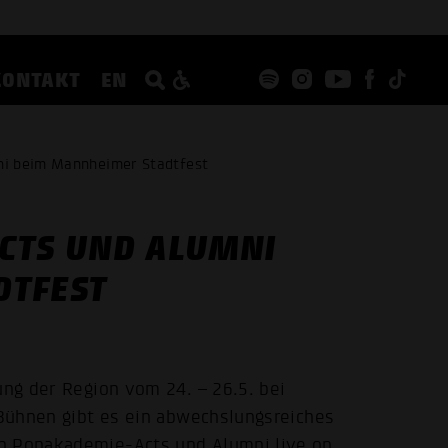
KONTAKT
EN
ni beim Mannheimer Stadtfest
CTS UND ALUMNI
DTFEST
ung der Region vom 24. – 26.5. bei
 Bühnen gibt es ein abwechslungsreiches
en Popakademie-Acts und Alumni live on