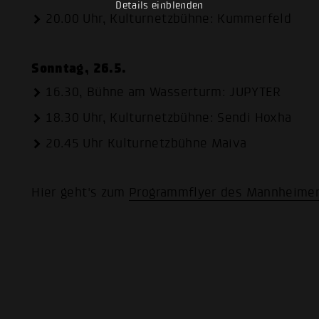
Details einblenden
20.00 Uhr, Kulturnetzbühne: Kummerfeld
Sonntag, 26.5.
16.30, Bühne am Wasserturm: JUPYTER
18.30 Uhr, Kulturnetzbühne: Sendi Hoxha
20.45 Uhr Kulturnetzbühne Maiva
Hier geht's zum
Programmflyer des Mannheimer