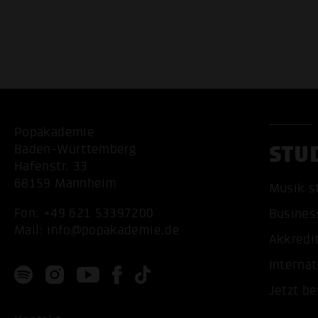
Popakademie
STU
Baden-Württemberg
Hafenstr. 33
68159 Mannheim
Musik s
Fon:
+49 621 53397200
Busines
Mail:
info@popakademie.de
Akkredi
Internat
Jetzt b