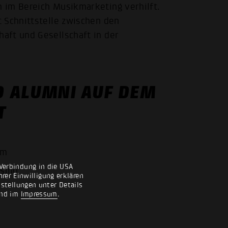
 im Bereich Musikmarketing verhilft.
 Schnittstelle zwischen den
aft und Gesellschaft in der
D ALUMNI AUF DEM
T
em
Verbindung in die USA
osmo
rer Einwilligung erklären
nstellungen unter Details
nd im
Impressum
.