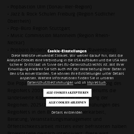
• Popbastion Ulm (Donau-Iller-Region)
• Jazz & Rock Schulen Freiburg (Region Südlicher
Oberrhein)
• Pop-Büro Region Stuttgart
• Music Commission Mannheim (Region Rhein-
Neckar)
• Popbüro Bodensee-Oberschwaben (Ravensburg)
Cookie-Einstellungen
Diese Website verwendet Cookies. Wir weisen darauf hin, dass die
• Popnetz Karlsruhe (Region Mittlerer Oberrhein)
Analyse-Cookies eine Verbindung in die USA aufbauen und die USA kein
• Popbüro Neckar-Alb (Reutlingen)
sicherer Drittstaat im Sinne des EU-Datenschutzrechts ist. Mit Ihrer
Einwilligung erklären Sie sich auch mit der Verarbeitung Ihrer Daten in
• Popbüro Heilbronn-Franken
den USA einverstanden. Sie können Ihre Einstellungen unter Details
anpassen. Weitere Informationen finden Sie in unseren
Datenschutzbestimmungen
und im
Impressum
.
Die Popakademie übernimmt seit der Gründung des
RegioNets 2003 im Auftrag des Ministeriums die
landesweite Koordination und Begleitung der
Regionen. 2025/2026 werden die Bemühungen des
RegioNets in den Bereichen Netzwerkarbeit,
Details einblenden
Beratung, Veranstaltungsmanagement und
Öffentlichkeitsarbeit mittels einer befristeten halben
Projektstelle deutlich intensiviert. Diese wird