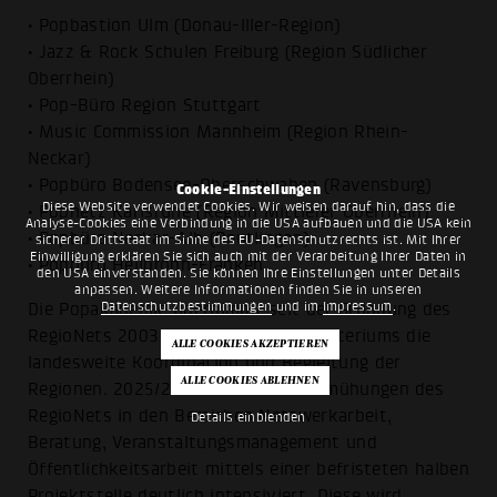
• Popbastion Ulm (Donau-Iller-Region)
• Jazz & Rock Schulen Freiburg (Region Südlicher
Oberrhein)
• Pop-Büro Region Stuttgart
• Music Commission Mannheim (Region Rhein-
Neckar)
• Popbüro Bodensee-Oberschwaben (Ravensburg)
Cookie-Einstellungen
Diese Website verwendet Cookies. Wir weisen darauf hin, dass die
• Popnetz Karlsruhe (Region Mittlerer Oberrhein)
Analyse-Cookies eine Verbindung in die USA aufbauen und die USA kein
• Popbüro Neckar-Alb (Reutlingen)
sicherer Drittstaat im Sinne des EU-Datenschutzrechts ist. Mit Ihrer
Einwilligung erklären Sie sich auch mit der Verarbeitung Ihrer Daten in
• Popbüro Heilbronn-Franken
den USA einverstanden. Sie können Ihre Einstellungen unter Details
anpassen. Weitere Informationen finden Sie in unseren
Datenschutzbestimmungen
und im
Impressum
.
Die Popakademie übernimmt seit der Gründung des
RegioNets 2003 im Auftrag des Ministeriums die
landesweite Koordination und Begleitung der
Regionen. 2025/2026 werden die Bemühungen des
RegioNets in den Bereichen Netzwerkarbeit,
Details einblenden
Beratung, Veranstaltungsmanagement und
Öffentlichkeitsarbeit mittels einer befristeten halben
Projektstelle deutlich intensiviert. Diese wird