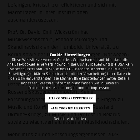
befähigen, kritisch zu reflektieren und sich mit
Machtfragen in ihren Institutionen
auseinanderzusetzen.
Prof. Dr. David-Emil Wickström hat
Musikwissenschaft, Ethnomusikologie und
Skandinavistik an der Humboldt-Universität zu
Berlin sowie der Universität von Bergen (Norwegen)
Cookie-Einstellungen
Diese Website verwendet Cookies. Wir weisen darauf hin, dass die
studiert. Nach Feldforschung in St. Petersburg war
Analyse-Cookies eine Verbindung in die USA aufbauen und die USA kein
sicherer Drittstaat im Sinne des EU-Datenschutzrechts ist. Mit Ihrer
er an der Universität von Kopenhagen angestellt. An
Einwilligung erklären Sie sich auch mit der Verarbeitung Ihrer Daten in
dieser hat er 2009 über Populäre Musik in St.
den USA einverstanden. Sie können Ihre Einstellungen unter Details
anpassen. Weitere Informationen finden Sie in unseren
Petersburg und die deutsch-österreichische
Datenschutzbestimmungen
und im
Impressum
.
Russendiskoszene promoviert. Seine
Forschungsinteressen umfassen zurzeit Fragen zu
Musik und Konflikt am Beispiel des Russland-
Ukraine-Kriegs, zu Musik und Protest in Belarus
Details einblenden
sowie zu Machtverhältnissen an Musikhochschulen.
Mehr Infos zu den Forschungsergebnissen 2023: