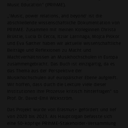
Music Education“ (PRIhME).
„’Music, power relations, and beyond‘ ist die
abschließende wissenschaftliche Dokumentation von
PRIhME. Zusammen mit meinen Kolleginnen Christa
Brüstle, Lucia Di Cecca, Itziar Larrinaga, Mojca Piškor
und Eva Sæther haben wir aktuelle wissenschaftliche
Beiträge und Reflexionen zu Macht und
Machtverhältnissen an Musikhochschulen in Europa
zusammengebracht. Das Buch ist einzigartig, da es
das Thema aus der Perspektive der
Musikhochschulen auf europäischer Ebene aufgreift.
Wir hoffen, dass durch die Lektüre viele dieser
Institutionen ihre Prozesse kritisch hinterfragen“ so
Prof. Dr. David-Emil Wickström.
Das Projekt wurde von Erasmus+ gefördert und lief
von 2020 bis 2023. Als Hauptorgan befasste sich
eine 50-köpfige PRIhME-Stakeholder-Versammlung