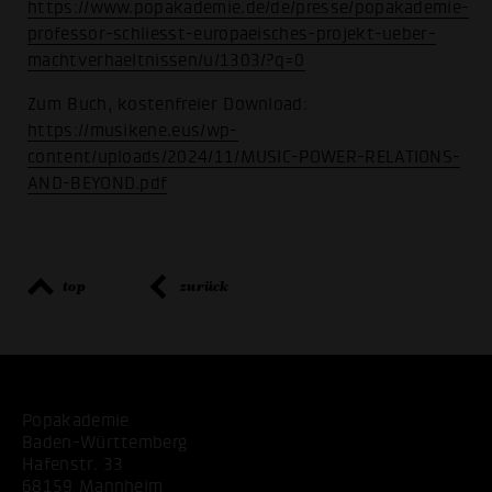
https://www.popakademie.de/de/presse/popakademie-
professor-schliesst-europaeisches-projekt-ueber-
machtverhaeltnissen/u/1303/?q=0
Zum Buch, kostenfreier Download:
https://musikene.eus/wp-
content/uploads/2024/11/MUSIC-POWER-RELATIONS-
AND-BEYOND.pdf
top
zurück
Popakademie
Baden-Württemberg
Hafenstr. 33
68159 Mannheim