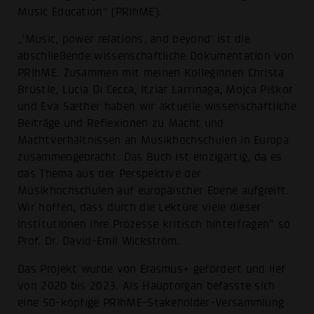
Music Education“ (PRIhME).
„’Music, power relations, and beyond‘ ist die
abschließende wissenschaftliche Dokumentation von
PRIhME. Zusammen mit meinen Kolleginnen Christa
Brüstle, Lucia Di Cecca, Itziar Larrinaga, Mojca Piškor
und Eva Sæther haben wir aktuelle wissenschaftliche
Beiträge und Reflexionen zu Macht und
Machtverhältnissen an Musikhochschulen in Europa
zusammengebracht. Das Buch ist einzigartig, da es
das Thema aus der Perspektive der
Musikhochschulen auf europäischer Ebene aufgreift.
Wir hoffen, dass durch die Lektüre viele dieser
Institutionen ihre Prozesse kritisch hinterfragen“ so
Prof. Dr. David-Emil Wickström.
Das Projekt wurde von Erasmus+ gefördert und lief
von 2020 bis 2023. Als Hauptorgan befasste sich
eine 50-köpfige PRIhME-Stakeholder-Versammlung