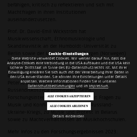
befähigen, kritisch zu reflektieren und sich mit
Machtfragen in ihren Institutionen
auseinanderzusetzen.
Prof. Dr. David-Emil Wickström hat
Musikwissenschaft, Ethnomusikologie und
Skandinavistik an der Humboldt-Universität zu
Berlin sowie der Universität von Bergen (Norwegen)
Cookie-Einstellungen
Diese Website verwendet Cookies. Wir weisen darauf hin, dass die
studiert. Nach Feldforschung in St. Petersburg war
Analyse-Cookies eine Verbindung in die USA aufbauen und die USA kein
sicherer Drittstaat im Sinne des EU-Datenschutzrechts ist. Mit Ihrer
er an der Universität von Kopenhagen angestellt. An
Einwilligung erklären Sie sich auch mit der Verarbeitung Ihrer Daten in
dieser hat er 2009 über Populäre Musik in St.
den USA einverstanden. Sie können Ihre Einstellungen unter Details
anpassen. Weitere Informationen finden Sie in unseren
Petersburg und die deutsch-österreichische
Datenschutzbestimmungen
und im
Impressum
.
Russendiskoszene promoviert. Seine
Forschungsinteressen umfassen zurzeit Fragen zu
Musik und Konflikt am Beispiel des Russland-
Ukraine-Kriegs, zu Musik und Protest in Belarus
Details einblenden
sowie zu Machtverhältnissen an Musikhochschulen.
Mehr Infos zu den Forschungsergebnissen 2023: