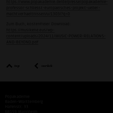
https://www.popakademie.de/de/presse/popakademie-
professor-schliesst-europaeisches-projekt-ueber-
machtverhaeltnissen/u/1303/?q=0
Zum Buch, kostenfreier Download:
https://musikene.eus/wp-
content/uploads/2024/11/MUSIC-POWER-RELATIONS-
AND-BEYOND.pdf
top
zurück
Popakademie
Baden-Württemberg
Hafenstr. 33
68159 Mannheim