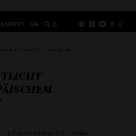
KONTAKT
EN
e zu europäischem Forschungsprojekt
NTLICHT
PÄISCHEM
T
itung Popmusikdesign B.A. & Global