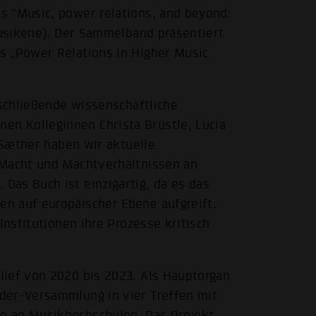
s "Music, power relations, and beyond:
Musikene). Der Sammelband präsentiert
s „Power Relations In Higher Music
bschließende wissenschaftliche
n Kolleginnen Christa Brüstle, Lucia
a Sæther haben wir aktuelle
 Macht und Machtverhältnissen an
as Buch ist einzigartig, da es das
n auf europäischer Ebene aufgreift.
Institutionen ihre Prozesse kritisch
.
lief von 2020 bis 2023. Als Hauptorgan
der-Versammlung in vier Treffen mit
e an Musikhochschulen. Das Projekt