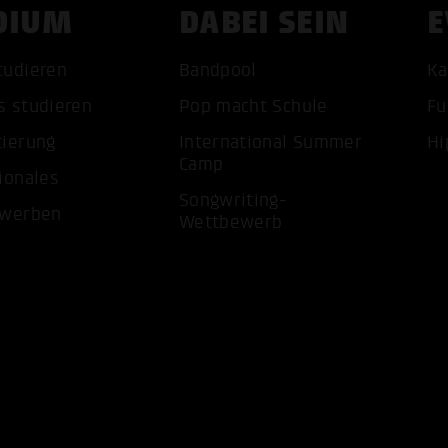
DIUM
DABEI SEIN
E
tudieren
Bandpool
Ka
s studieren
Pop macht Schule
Fu
tierung
International Summer
Hi
Camp
ionales
Songwriting-
ewerben
Wettbewerb
ALLE 