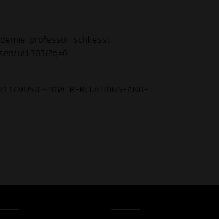
:
demie-professor-schliesst-
ssen/u/1303/?q=0
24/11/MUSIC-POWER-RELATIONS-AND-