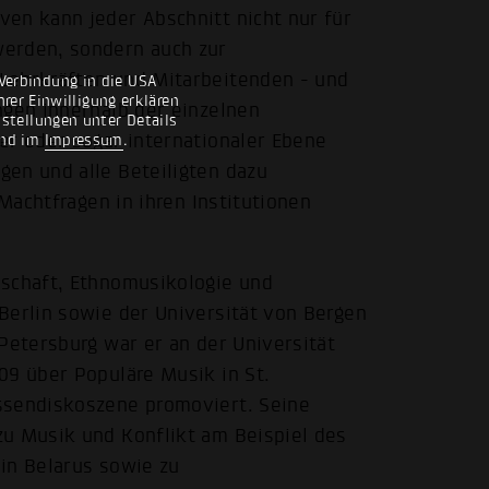
en kann jeder Abschnitt nicht nur für
werden, sondern auch zur
Lehrkräften und Mitarbeitenden - und
Verbindung in die USA
rer Einwilligung erklären
ngen innerhalb der einzelnen
nstellungen unter Details
er oder sogar internationaler Ebene
nd im
Impressum
.
en und alle Beteiligten dazu
 Machtfragen in ihren Institutionen
nschaft, Ethnomusikologie und
Berlin sowie der Universität von Bergen
Petersburg war er an der Universität
09 über Populäre Musik in St.
ssendiskoszene promoviert. Seine
zu Musik und Konflikt am Beispiel des
in Belarus sowie zu