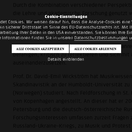
Durch die Kombination verschiedener Perspektiv
die Lehre und akademische Forschung genutzt 
Cookie-Einstellungen
Kontextualisierung von Diskussionen zwischen 
det Cookies. Wir weisen darauf hin, dass die Analyse-Cookies eine 
n sicherer Drittstaat im Sinne des EU-Datenschutzrechts ist. Mit Ih
damit zur Beeinflussung politischer Entscheidu
rarbeitung Ihrer Daten in den USA einverstanden. Sie können Ihre Ei
Institutionen und Berufsverbänden auf national
e Informationen finden Sie in unseren
Datenschutzbestimmungen
u
dienen. Der Sammelband soll Diskussionen anreg
befähigen, kritisch zu reflektieren und sich mit
Details einblenden
auseinanderzusetzen.
Prof. Dr. David-Emil Wickström hat Musikwisse
Skandinavistik an der Humboldt-Universität zu 
(Norwegen) studiert. Nach Feldforschung in St. 
von Kopenhagen angestellt. An dieser hat er 20
Petersburg und die deutsch-österreichische Ru
Forschungsinteressen umfassen zurzeit Fragen 
Russland-Ukraine-Kriegs, zu Musik und Protest 