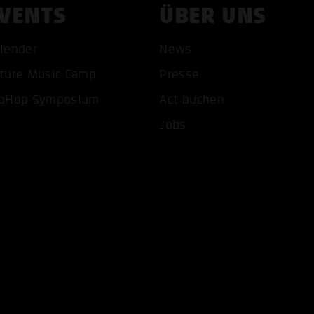
VENTS
ÜBER UNS
lender
News
ture Music Camp
Presse
pHop Symposium
Act buchen
Jobs
COOKIES AKZEPTIEREN
ALLE COOKIES AB