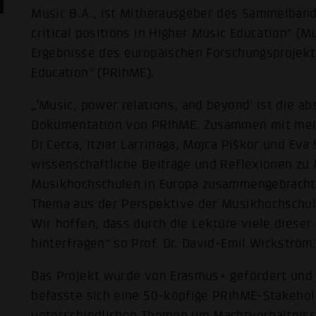
Music B.A., ist Mitherausgeber des Sammelband
critical positions in Higher Music Education" (
Ergebnisse des europäischen Forschungsprojekt
Education“ (PRIhME).
„’Music, power relations, and beyond‘ ist die a
Dokumentation von PRIhME. Zusammen mit meine
Di Cecca, Itziar Larrinaga, Mojca Piškor und Ev
wissenschaftliche Beiträge und Reflexionen zu
Musikhochschulen in Europa zusammengebracht. D
Thema aus der Perspektive der Musikhochschule
Wir hoffen, dass durch die Lektüre viele dieser 
hinterfragen“ so Prof. Dr. David-Emil Wickström
Das Projekt wurde von Erasmus+ gefördert und 
befasste sich eine 50-köpfige PRIhME-Stakehol
unterschiedlichen Themen um Machtverhältniss