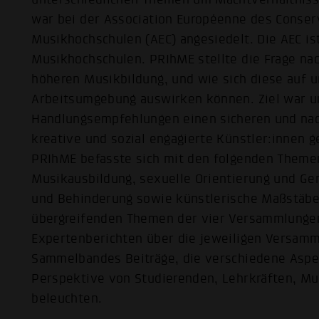
war bei der Association Européenne des Conser
Musikhochschulen (AEC) angesiedelt. Die AEC i
Musikhochschulen. PRIhME stellte die Frage na
höheren Musikbildung, und wie sich diese auf u
Arbeitsumgebung auswirken können. Ziel war un
Handlungsempfehlungen einen sicheren und nac
kreative und sozial engagierte Künstler:innen 
PRIhME befasste sich mit den folgenden Themen
Musikausbildung, sexuelle Orientierung und Ge
und Behinderung sowie künstlerische Maßstäbe.
übergreifenden Themen der vier Versammlungen 
Expertenberichten über die jeweiligen Versamml
Sammelbandes Beiträge, die verschiedene Aspe
Perspektive von Studierenden, Lehrkräften, Mu
beleuchten.